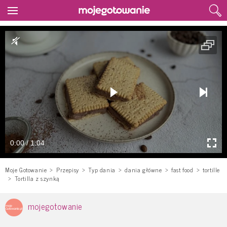
0:00 / 1:04
Moje Gotowanie
Przepisy
Typ dania
dania główne
fast food
tortille
Tortilla z szynką
mojegotowanie