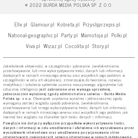
© 2022 BURDA MEDIA POLSKA SP. Z O.O.
Elle.pl
Glamour.pl
Kobieta.pl
Przyslijprzepis.pl
National-geographic.pl
Party.pl
Mamotoja.pl
Polki.pl
Viva.pl
Wizaz.pl
Cocolita.pl
Story.pl
Jakiekolwiek aktywności, w szczególności: pobieranie, zwielokrotnianie,
przechowywanie, lub inne wykorzystywanie treści, danych lub informacji
dostępnych w ramach niniejszego serwisu oraz wszystkich jego podstron, w
szczególności w celu ich eksploracji, zmierzającej do tworzenia, rozwoju,
modyfikacji i szkolenia systemów uczenia maszynowego, algorytmów lub
sztucznej inteligencji
jest zabronione oraz wymaga uprzedniej,
jednoznacznie wyrażonej zgody administratora serwisu – Burda Media
Polska sp. z o.o.
Obowiązek uzyskania wyraźnej i jednoznacznej zgody
wymagany jest bez względu sposób pobierania, zwielokrotniania,
przechowywania lub innego wykorzystywania treści, danych lub informacji
dostępnych w ramach niniejszego serwisu oraz wszystkich jego podstron, jak
również bez względu na charakter tych treści, danych i informacji.
Powyższe nie dotyczy wyłącznie przypadków wykorzystywania treści,
danych i informacji w celu umożliwienia i ułatwienia ich wyszukiwania przez
wyszukiwarki internetowe oraz umożliwienia pozycjonowania stron
internetowych zawierających serwisy internetowe w ramach indeksowania