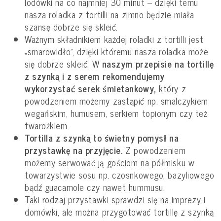
lodówki na co najmniej 30 minut – dzięki temu
nasza roladka z tortilli na zimno będzie miała
szansę dobrze się skleić.
Ważnym składnikiem każdej roladki z tortilli jest
„smarowidło”, dzięki któremu nasza roladka może
się dobrze skleić. W
naszym przepisie na tortillę
z szynką i z serem rekomendujemy
wykorzystać serek śmietankowy,
który z
powodzeniem możemy zastąpić np. smalczykiem
wegańskim, humusem, serkiem topionym czy też
twarożkiem.
Tortilla z szynką to świetny pomysł na
przystawkę na przyjęcie.
Z powodzeniem
możemy serwować ją gościom na półmisku w
towarzystwie sosu np. czosnkowego, bazyliowego
bądź guacamole czy nawet hummusu.
Taki rodzaj przystawki sprawdzi się na imprezy i
domówki, ale można przygotować tortillę z szynką