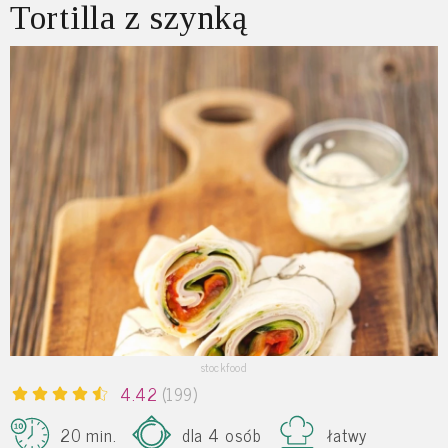
Tortilla z szynką
stockfood
4.42
(199)
20 min.
dla 4 osób
łatwy