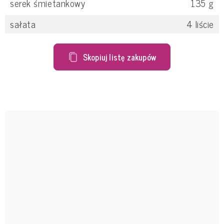
serek śmietankowy
135
g
sałata
4
liście
Skopiuj listę zakupów