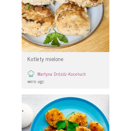
Kotlety mielone
Martyna Dróżdż-Kocełuch
wero.ugc