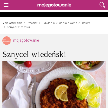
Moje Gotowanie
Przepisy
Typ dania
dania główne
kotlety
Sznycel wiedeński
mojegotowanie
Sznycel wiedeński