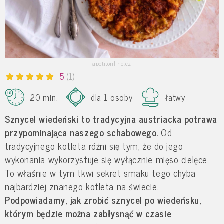
apetitonline.cz
5
(1)
20 min.
dla 1 osoby
łatwy
Sznycel wiedeński
to tradycyjna austriacka potrawa
przypominająca naszego schabowego.
Od
tradycyjnego kotleta różni się tym, że do jego
wykonania wykorzystuje się wyłącznie mięso cielęce.
To właśnie w tym tkwi sekret smaku tego chyba
najbardziej znanego kotleta na świecie.
Podpowiadamy, jak zrobić sznycel po wiedeńsku,
którym będzie można zabłysnąć w czasie