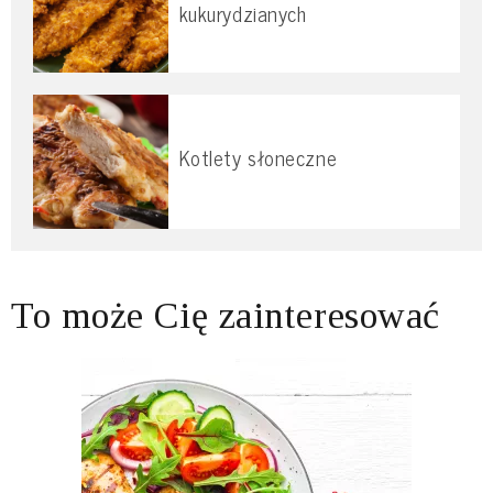
kukurydzianych
Kotlety słoneczne
To może Cię zainteresować