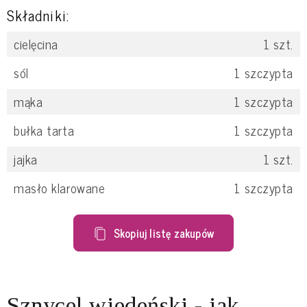
Składniki:
cielęcina
1
szt.
sól
1
szczypta
mąka
1
szczypta
bułka tarta
1
szczypta
jajka
1
szt.
masło klarowane
1
szczypta
Skopiuj listę zakupów
Sznycel wiedeński - jak