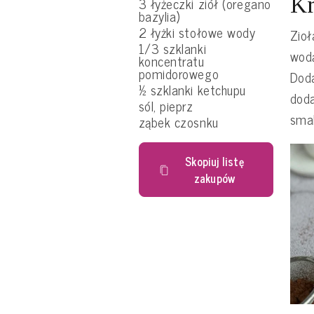
Kr
3 łyżeczki ziół (oregano
bazylia)
2 łyżki stołowe wody
Zioł
1/3 szklanki
wodą
koncentratu
pomidorowego
Doda
½ szklanki ketchupu
dod
sól, pieprz
sma
ząbek czosnku
Skopiuj listę
zakupów