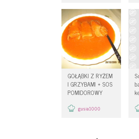
GOŁĄBKI Z RYŻEM
S
I GRZYBAMI + SOS
b
POMIDOROWY
k
gusia1000