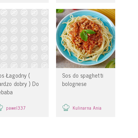
os Łagodny (
Sos do spaghetti
ardzo dobry ) Do
bolognese
ebaba
pawel337
Kulinarna Ania