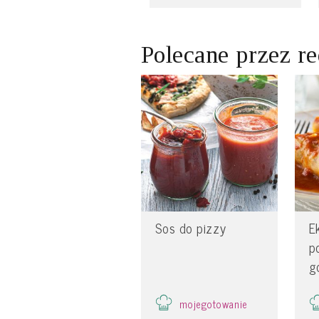
Polecane przez r
Sos do pizzy
E
p
g
mojegotowanie