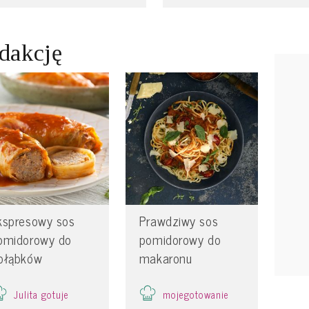
edakcję
kspresowy sos
Prawdziwy sos
omidorowy do
pomidorowy do
ołąbków
makaronu
Julita gotuje
mojegotowanie