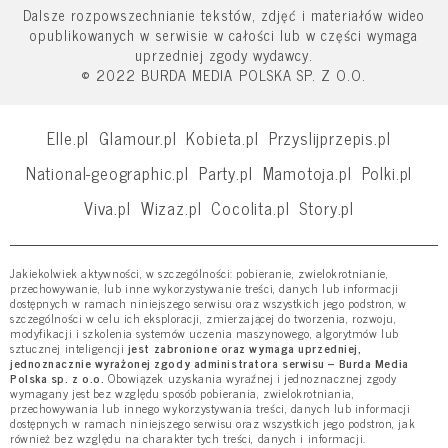
Dalsze rozpowszechnianie tekstów, zdjęć i materiałów wideo
opublikowanych w serwisie w całości lub w części wymaga
uprzedniej zgody wydawcy.
© 2022 BURDA MEDIA POLSKA SP. Z O.O.
Elle.pl
Glamour.pl
Kobieta.pl
Przyslijprzepis.pl
National-geographic.pl
Party.pl
Mamotoja.pl
Polki.pl
Viva.pl
Wizaz.pl
Cocolita.pl
Story.pl
Jakiekolwiek aktywności, w szczególności: pobieranie, zwielokrotnianie,
przechowywanie, lub inne wykorzystywanie treści, danych lub informacji
dostępnych w ramach niniejszego serwisu oraz wszystkich jego podstron, w
szczególności w celu ich eksploracji, zmierzającej do tworzenia, rozwoju,
modyfikacji i szkolenia systemów uczenia maszynowego, algorytmów lub
sztucznej inteligencji
jest zabronione oraz wymaga uprzedniej,
jednoznacznie wyrażonej zgody administratora serwisu – Burda Media
Polska sp. z o.o.
Obowiązek uzyskania wyraźnej i jednoznacznej zgody
wymagany jest bez względu sposób pobierania, zwielokrotniania,
przechowywania lub innego wykorzystywania treści, danych lub informacji
dostępnych w ramach niniejszego serwisu oraz wszystkich jego podstron, jak
również bez względu na charakter tych treści, danych i informacji.