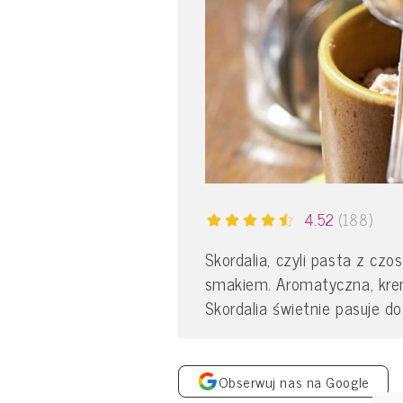
4.52
(188)
Skordalia, czyli pasta z czo
smakiem. Aromatyczna, kre
Skordalia świetnie pasuje d
Obserwuj nas na Google