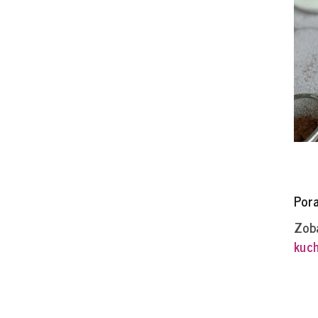
Por
Zoba
kuch