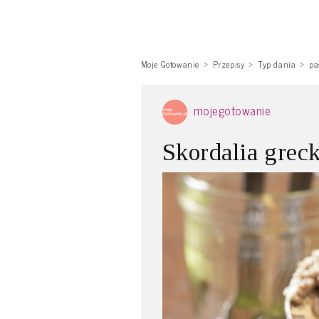
Moje Gotowanie
Przepisy
Typ dania
pa
mojegotowanie
Skordalia grec