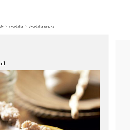
sty
skordalia
Skordalia grecka
ka