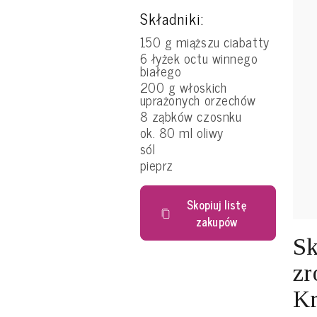
Składniki:
150 g miąższu ciabatty
6 łyżek octu winnego
białego
200 g włoskich
uprażonych orzechów
8 ząbków czosnku
ok. 80 ml oliwy
sól
pieprz
Skopiuj listę
zakupów
Sk
zr
Kr