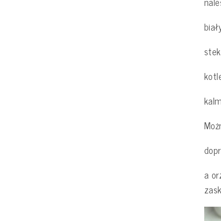
nal
biał
ste
kotl
kalm
Możn
dopr
a or
zask