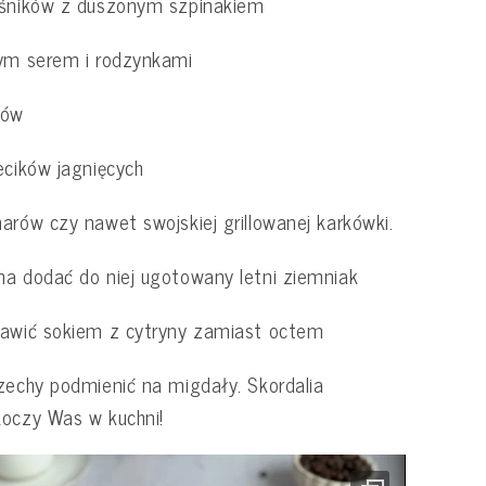
eśników z duszonym szpinakiem
ym serem i rodzynkami
ków
ecików jagnięcych
arów czy nawet swojskiej grillowanej karkówki.
a dodać do niej ugotowany letni ziemniak
awić sokiem z cytryny zamiast octem
zechy podmienić na migdały. Skordalia
oczy Was w kuchni!