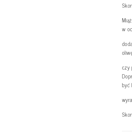
Skor
Miąż
w oc
dod
oliw
czy 
Dopr
być
wyra
Skor