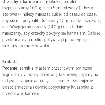
Orzechy z karmelu:
na głębokiej patelni
rozpuszczamy 100 g cukru 5 ml ml wody (1 łyżka
stołowa) - należy mieszać cukier od czasu do czasu,
aby się nie przypalił. Dodajemy 10 g masła i szczyptę
soli. Wsypujemy orzechy (140 g) i dokładnie
mieszamy, aby orzechy pokryły się karmelem. Całość
przekładamy na folię spożywczą i po ostygnięciu
siekamy na małe kawałki.
Krok 10:
Podanie:
sernik z masłem orzechowym ostrożnie
wyjmujemy z formy. Śmietanę kremówkę ubijamy na
sztywno, stopniowo dosypując cukier. Smarujemy
ciasto śmietaną i całość posypujemy kruszonką z
orzechów w karmelu.