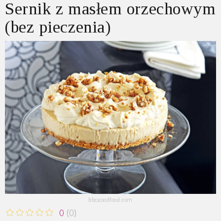
Sernik z masłem orzechowym
(bez pieczenia)
bbcgoodfood.com
0
(0)