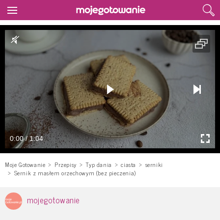
0:00 / 1:04
Moje Gotowanie
Przepisy
Typ dania
ciasta
serniki
Sernik z masłem orzechowym (bez pieczenia)
mojegotowanie