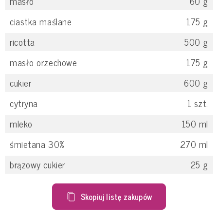
masło
60
g
ciastka maślane
175
g
ricotta
500
g
masło orzechowe
175
g
cukier
600
g
cytryna
1
szt.
mleko
150
ml
śmietana 30%
270
ml
brązowy cukier
25
g
Skopiuj listę zakupów