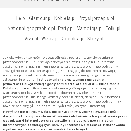
Elle.pl
Glamour.pl
Kobieta.pl
Przyslijprzepis.pl
National-geographic.pl
Party.pl
Mamotoja.pl
Polki.pl
Viva.pl
Wizaz.pl
Cocolita.pl
Story.pl
Jakiekolwiek aktywności, w szczególności: pobieranie, zwielokrotnianie,
przechowywanie, lub inne wykorzystywanie treści, danych lub informacji
dostępnych w ramach niniejszego serwisu oraz wszystkich jego podstron, w
szczególności w celu ich eksploracji, zmierzającej do tworzenia, rozwoju,
modyfikacji i szkolenia systemów uczenia maszynowego, algorytmów lub
sztucznej inteligencji
jest zabronione oraz wymaga uprzedniej,
jednoznacznie wyrażonej zgody administratora serwisu – Burda Media
Polska sp. z o.o.
Obowiązek uzyskania wyraźnej i jednoznacznej zgody
wymagany jest bez względu sposób pobierania, zwielokrotniania,
przechowywania lub innego wykorzystywania treści, danych lub informacji
dostępnych w ramach niniejszego serwisu oraz wszystkich jego podstron, jak
również bez względu na charakter tych treści, danych i informacji.
Powyższe nie dotyczy wyłącznie przypadków wykorzystywania treści,
danych i informacji w celu umożliwienia i ułatwienia ich wyszukiwania przez
wyszukiwarki internetowe oraz umożliwienia pozycjonowania stron
internetowych zawierających serwisy internetowe w ramach indeksowania
wyników wyszukiwania wyszukiwarek internetowych