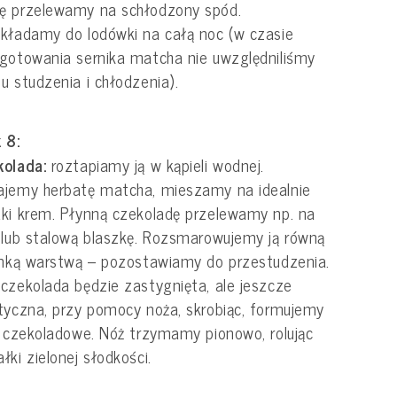
ę przelewamy na schłodzony spód.
kładamy do lodówki na całą noc (w czasie
gotowania sernika matcha nie uwzględniliśmy
u studzenia i chłodzenia).
 8:
kolada:
roztapiamy ją w kąpieli wodnej.
jemy herbatę matcha, mieszamy na idealnie
ki krem. Płynną czekoladę przelewamy np. na
 lub stalową blaszkę. Rozsmarowujemy ją równą
enką warstwą – pozostawiamy do przestudzenia.
czekolada będzie zastygnięta, ale jeszcze
tyczna, przy pomocy noża, skrobiąc, formujemy
i czekoladowe. Nóż trzymamy pionowo, rolując
łki zielonej słodkości.