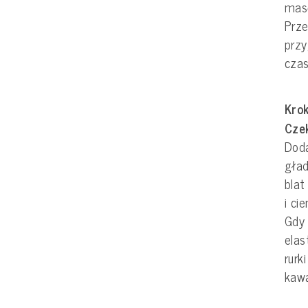
mas
Prze
przy
czas
Krok
Cze
Doda
gład
blat
i ci
Gdy 
elas
rurk
kawa