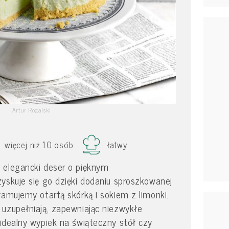
Artur Rogalski
więcej niż 10 osób
łatwy
 elegancki deser o pięknym
yskuje się go dzięki dodaniu sproszkowanej
łamujemy otartą skórką i sokiem z limonki.
 uzupełniają, zapewniając niezwykłe
idealny wypiek na świąteczny stół czy