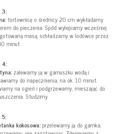
 3:
ma:
tortownicę o średnicy 20 cm wykładamy
erem do pieczenia. Spód wylepiamy wcześniej
ygotowaną masą, schładzamy w lodówce przez
30 minut.
 4:
atyna:
zalewamy ją w garnuszku wodą i
awiamy do napęcznienia, na ok. 10 minut.
wiamy na ogień i podgrzewamy, mieszając do
uszczenia. Studzimy.
 5:
etanka kokosowa:
przelewamy ją do garnka,
grzewamy, nie zagotowując. Zdejmujemy z