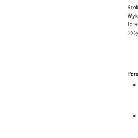
Krok
Wyk
fore
posy
Por