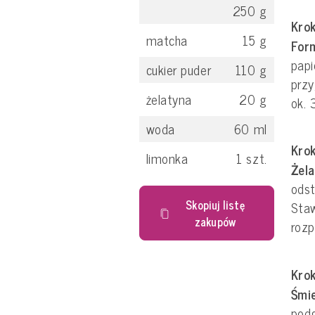
250
g
Krok
matcha
15
g
For
papi
cukier puder
110
g
prz
żelatyna
20
g
ok. 
woda
60
ml
Krok
limonka
1
szt.
Żel
odst
Skopiuj listę
Sta
zakupów
rozp
Krok
Śmi
pod