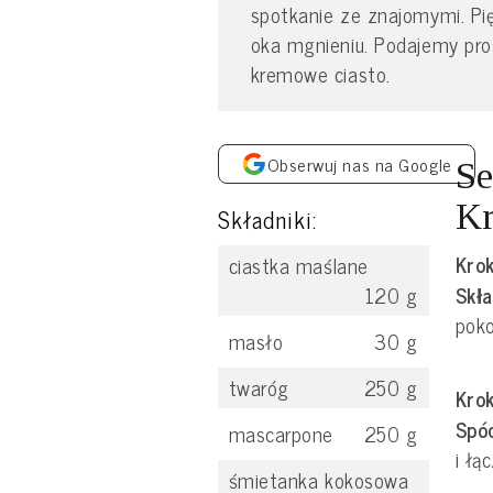
spotkanie ze znajomymi. Pięk
oka mgnieniu. Podajemy pro
kremowe ciasto.
Obserwuj nas na Google
Se
Kr
Składniki:
Krok
ciastka maślane
Skła
120
g
poko
masło
30
g
twaróg
250
g
Krok
Spó
mascarpone
250
g
i łą
śmietanka kokosowa