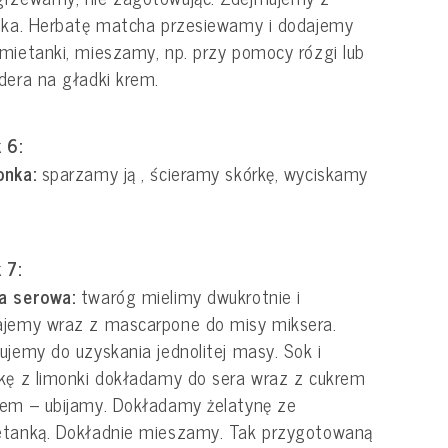
ika. Herbatę matcha przesiewamy i dodajemy
mietanki, mieszamy, np. przy pomocy rózgi lub
dera na gładki krem.
 6:
onka:
sparzamy ją , ścieramy skórkę, wyciskamy
 7:
a serowa:
twaróg mielimy dwukrotnie i
ajemy wraz z mascarpone do misy miksera.
ujemy do uzyskania jednolitej masy. Sok i
kę z limonki dokładamy do sera wraz z cukrem
em – ubijamy. Dokładamy żelatynę ze
etanką. Dokładnie mieszamy. Tak przygotowaną