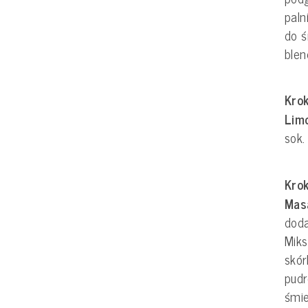
paln
do ś
blen
Krok
Lim
sok.
Krok
Mas
dod
Miks
skór
pudr
śmi