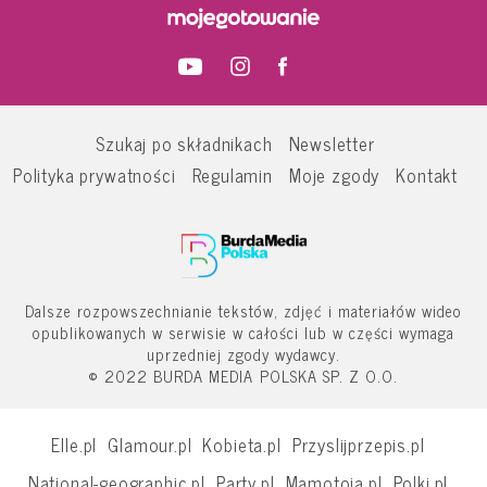
Szukaj po składnikach
Newsletter
Polityka prywatności
Regulamin
Moje zgody
Kontakt
Dalsze rozpowszechnianie tekstów, zdjęć i materiałów wideo
opublikowanych w serwisie w całości lub w części wymaga
uprzedniej zgody wydawcy.
© 2022 BURDA MEDIA POLSKA SP. Z O.O.
Elle.pl
Glamour.pl
Kobieta.pl
Przyslijprzepis.pl
National-geographic.pl
Party.pl
Mamotoja.pl
Polki.pl