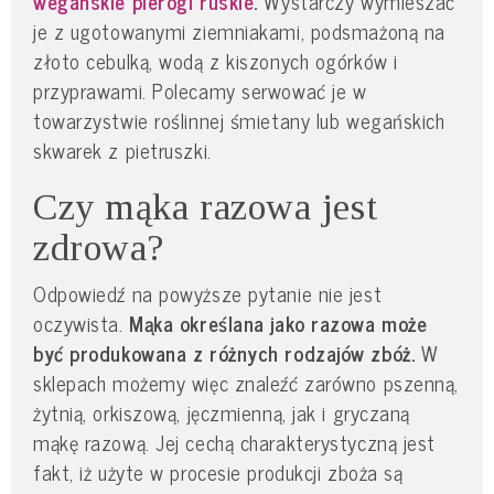
wegańskie pierogi ruskie
.
Wystarczy wymieszać
je z ugotowanymi ziemniakami, podsmażoną na
złoto cebulką, wodą z kiszonych ogórków i
przyprawami. Polecamy serwować je w
towarzystwie roślinnej śmietany lub wegańskich
skwarek z pietruszki.
Czy mąka razowa jest
zdrowa?
Odpowiedź na powyższe pytanie nie jest
oczywista.
Mąka określana jako razowa może
być produkowana z różnych rodzajów zbóż.
W
sklepach możemy więc znaleźć zarówno pszenną,
żytnią, orkiszową, jęczmienną, jak i gryczaną
mąkę razową. Jej cechą charakterystyczną jest
fakt, iż użyte w procesie produkcji zboża są