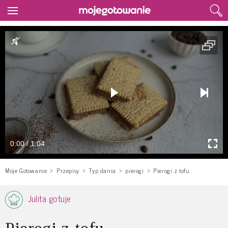
0:00 / 1:04
Moje Gotowanie
Przepisy
Typ dania
pierogi
Pierogi z tofu
Julita gotuje