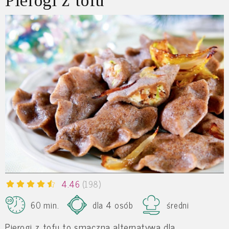
Pierogi z tofu
4.46
(198)
60 min.
dla 4 osób
średni
Pierogi z tofu to smaczna alternatywa dla