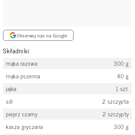
Obserwuj nas na Google
Składniki:
mąka razowa
300
g
mąka pszenna
40
g
jajka
1
szt.
sól
2
szczypta
pieprz czarny
2
szczypty
kasza gryczana
300
g