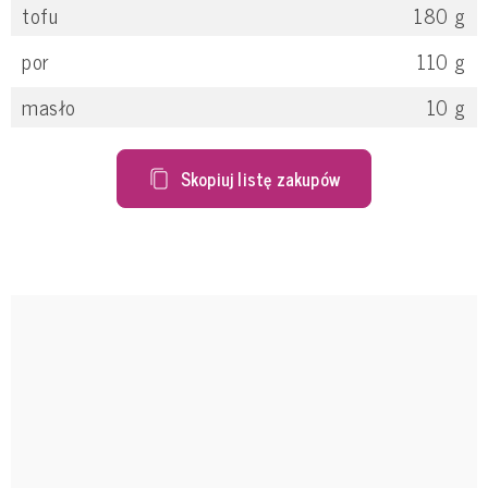
tofu
180
g
por
110
g
masło
10
g
Skopiuj listę zakupów