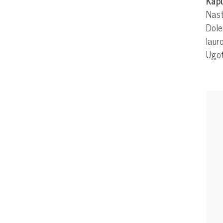
Kap
Nast
Dole
laur
Ugo