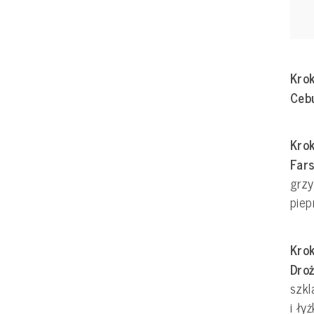
Krok
Cebu
Krok
Far
grzy
piep
Krok
Dro
szkl
i ły