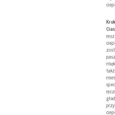
ciep
Krok
Cias
res
ciep
zos
pasz
mięk
takż
mie
spec
ręcz
gład
przy
ciep