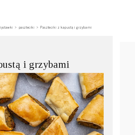
zystawki
paszteciki
Paszteciki z kapustą i grzybami
pustą i grzybami