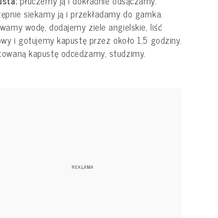
usta:
płuczemy ją i dokładnie odsączamy.
ępnie siekamy ją i przekładamy do garnka.
wamy wodę, dodajemy ziele angielskie, liść
owy i gotujemy kapustę przez około 1,5 godziny.
towaną kapustę odcedzamy, studzimy.