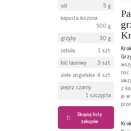
sól
5
g
Pa
kapusta kiszona
gr
500
g
Kr
grzyby
30
g
Krok
cebula
1
szt.
Grz
liść laurowy
3
szt.
wszy
noc 
ziele angielskie
4
szt.
uwzg
pieprz czarny
z ka
1
szczypta
je w
prze
Skopiuj listę
zakupów
Krok