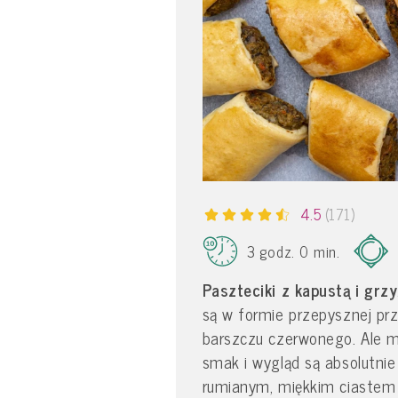
4.5
(171)
3 godz. 0 min.
Paszteciki z kapustą i grz
są w formie przepysznej prz
barszczu czerwonego. Ale mo
smak i wygląd są absolutnie
rumianym, miękkim ciastem 