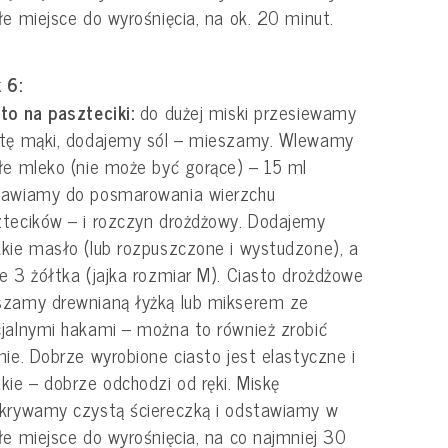
łe miejsce do wyrośnięcia, na ok. 20 minut.
 6:
to na paszteciki:
do dużej miski przesiewamy
ztę mąki, dodajemy sól – mieszamy. Wlewamy
łe mleko (nie może być gorące) – 15 ml
tawiamy do posmarowania wierzchu
tecików – i rozczyn drożdżowy. Dodajemy
kie masło (lub rozpuszczone i wystudzone), a
e 3 żółtka (jajka rozmiar M). Ciasto drożdżowe
szamy drewnianą łyżką lub mikserem ze
jalnymi hakami – można to również zrobić
nie. Dobrze wyrobione ciasto jest elastyczne i
kie – dobrze odchodzi od ręki. Miskę
krywamy czystą ściereczką i odstawiamy w
łe miejsce do wyrośnięcia, na co najmniej 30