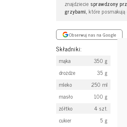
znajdziecie
sprawdzony prze
grzybami,
które posmakują c
Obserwuj nas na Google
Składniki:
mąka
350
g
drożdże
35
g
mleko
250
ml
masło
100
g
żółtko
4
szt.
cukier
5
g