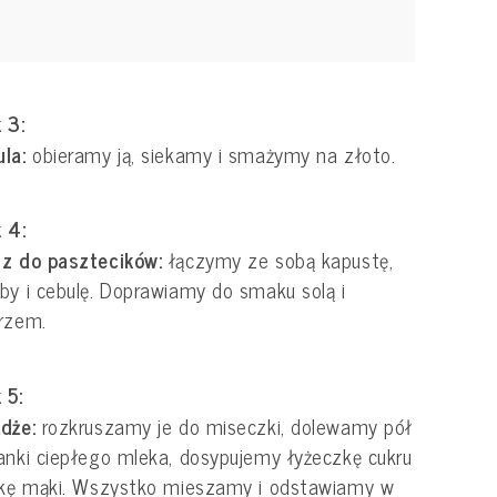
 3:
la:
obieramy ją, siekamy i smażymy na złoto.
 4:
sz do pasztecików:
łączymy ze sobą kapustę,
by i cebulę. Doprawiamy do smaku solą i
rzem.
 5:
żdże:
rozkruszamy je do miseczki, dolewamy pół
anki ciepłego mleka, dosypujemy łyżeczkę cukru
żkę mąki. Wszystko mieszamy i odstawiamy w