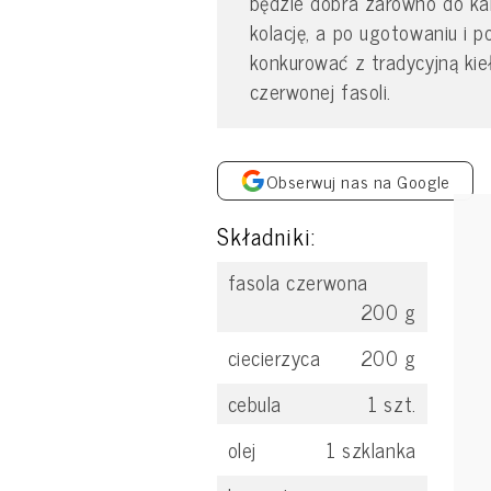
będzie dobra zarówno do kana
kolację, a po ugotowaniu i p
konkurować z tradycyjną kie
czerwonej fasoli.
Obserwuj nas na Google
Składniki:
fasola czerwona
200
g
ciecierzyca
200
g
cebula
1
szt.
olej
1
szklanka