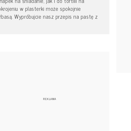
pek na śniadanie, jak i do tortilli na
okrojeniu w plasterki może spokojnie
łbasą. Wypróbujcie nasz przepis na pastę z