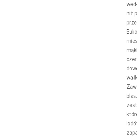
wedł
niż 
prz
Buli
mie
mąki
czer
dowo
wałk
Zawi
blas
zest
któr
lodó
zapa