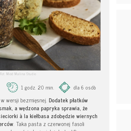
Fot. Miód Malina Studio
1 godz. 20 min.
dla 6 osób
w wersji bezmięsnej.
Dodatek płatków
smak, a wędzona papryka sprawia, że
cieciorki à la kiełbasa zdobędzie wiernych
erców
. Taka pasta z czerwonej fasoli