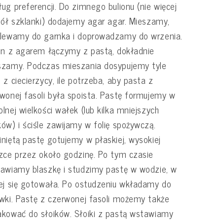
ug preferencji. Do zimnego bulionu (nie więcej
pół szklanki) dodajemy agar agar. Mieszamy,
elewamy do garnka i doprowadzamy do wrzenia.
on z agarem łączymy z pastą, dokładnie
szamy. Podczas mieszania dosypujemy tyle
 z ciecierzycy, ile potrzeba, aby pasta z
wonej fasoli była spoista. Pastę formujemy w
lnej wielkości wałek (lub kilka mniejszych
ów) i ściśle zawijamy w folię spożywczą.
niętą pastę gotujemy w płaskiej, wysokiej
zce przez około godzinę. Po tym czasie
awiamy blaszkę i studzimy pastę w wodzie, w
ej się gotowała. Po ostudzeniu wkładamy do
wki. Pastę z czerwonej fasoli możemy także
kować do słoików. Słoiki z pastą wstawiamy