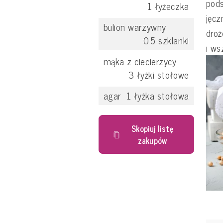
pods
1
łyżeczka
jęcz
bulion warzywny
droż
0.5
szklanki
i ws
mąka z ciecierzycy
3
łyżki stołowe
agar
1
łyżka stołowa
Skopiuj listę
zakupów