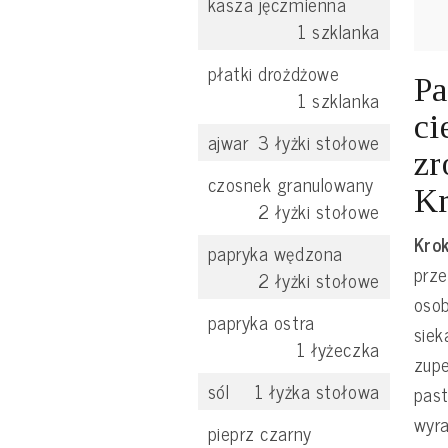
kasza jęczmienna
1
szklanka
płatki drożdżowe
Pa
1
szklanka
ci
ajwar
3
łyżki stołowe
zr
czosnek granulowany
Kr
2
łyżki stołowe
Krok
papryka wędzona
prze
2
łyżki stołowe
osob
papryka ostra
siek
1
łyżeczka
zupe
sól
1
łyżka stołowa
past
wyra
pieprz czarny