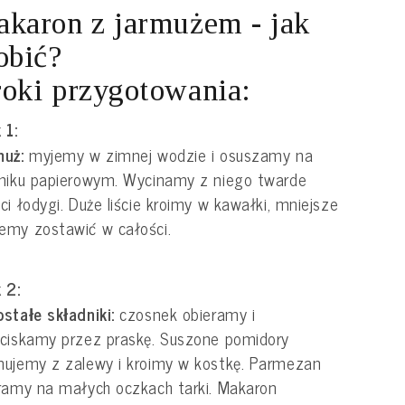
karon z jarmużem - jak
obić?
oki przygotowania:
 1:
muż:
myjemy w zimnej wodzie i osuszamy na
niku papierowym. Wycinamy z niego twarde
ci łodygi. Duże liście kroimy w kawałki, mniejsze
emy zostawić w całości.
 2:
stałe składniki:
czosnek obieramy i
ciskamy przez praskę. Suszone pomidory
ujemy z zalewy i kroimy w kostkę. Parmezan
ramy na małych oczkach tarki. Makaron