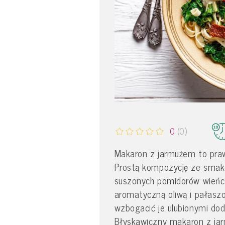
0
(0)
Makaron z jarmużem to praw
Prostą kompozycję ze smakow
suszonych pomidorów wieńcz
aromatyczną oliwą i pałasz
wzbogacić je ulubionymi dod
Błyskawiczny makaron z jar