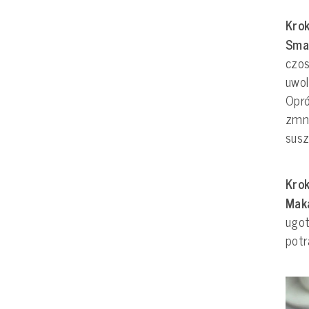
Krok
Sma
czos
uwol
Opró
zmni
sus
Krok
Mak
ugo
pot