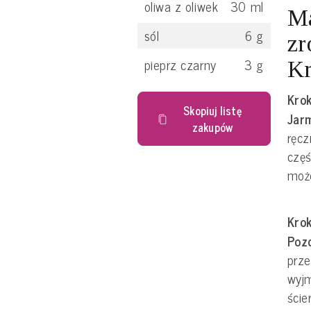
oliwa z oliwek
30
ml
Ma
sól
6
g
zr
pieprz czarny
3
g
Kr
Krok
Skopiuj listę
Jar
zakupów
ręcz
częś
moż
Krok
Pozo
prze
wyjm
ście