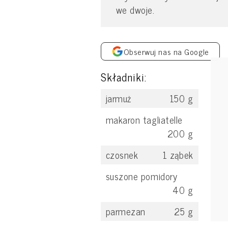
we dwoje.
Obserwuj nas na Google
Składniki:
jarmuż
150
g
makaron tagliatelle
200
g
czosnek
1
ząbek
suszone pomidory
40
g
parmezan
25
g