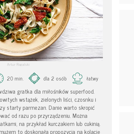
Artur Rogalski
20 min.
dla 2 osób
łatwy
dziwa gratka dla miłośników superfood.
itych wstążek, zielonych liści, czosnku i
y starty parmezan. Danie warto skropić
ować od razu po przyrządzeniu. Można
atkami, na przykład kurczakiem lub cukinią.
mużem to doskonała propozycja na kolację