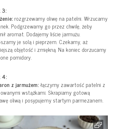
 3:
żenie:
rozgrzewamy oliwę na patelni. Wrzucamy
nek. Podgrzewamy go przez chwilę, żeby
nił aromat. Dodajemy liście jarmużu.
szamy je solą i pieprzem. Czekamy, aż
ejszą objętość i zmiękną. Na koniec dorzucamy
zone pomidory.
 4:
aron z jarmużem:
łączymy zawartość patelni z
towanymi wstążkami. Skrapiamy gotową
rawę oliwą i posypujemy startym parmezanem.