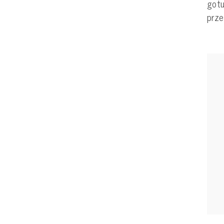
gotu
prz