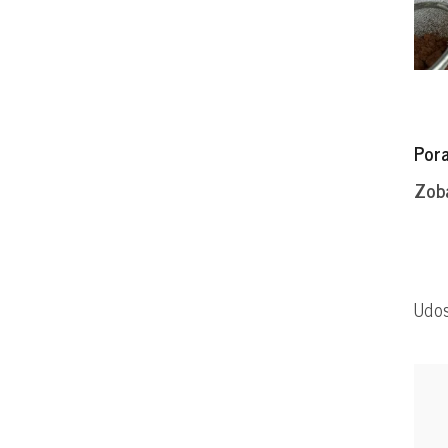
Por
Zob
Udos