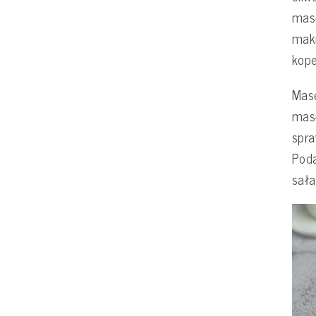
masę
makr
kope
Mas
mas
spra
Poda
sała