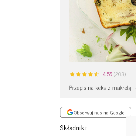
4.55
(203)
Przepis na keks z makrelą i 
Obserwuj nas na Google
Składniki: