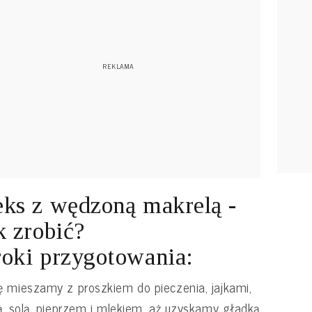
ks z wędzoną makrelą -
k zrobić?
oki przygotowania:
 mieszamy z proszkiem do pieczenia, jajkami,
ą, solą, pieprzem i mlekiem, aż uzyskamy gładką