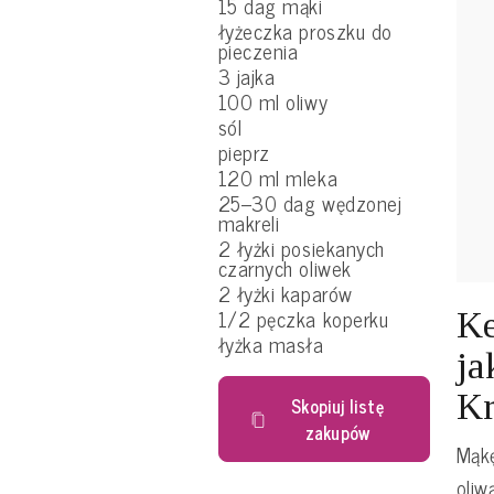
15 dag mąki
łyżeczka proszku do
pieczenia
3 jajka
100 ml oliwy
sól
pieprz
120 ml mleka
25–30 dag wędzonej
makreli
2 łyżki posiekanych
czarnych oliwek
2 łyżki kaparów
1/2 pęczka koperku
Ke
łyżka masła
ja
Kr
Skopiuj listę
zakupów
Mąkę
oliw