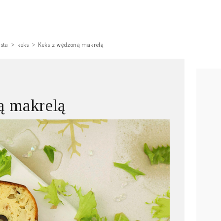
asta
keks
Keks z wędzoną makrelą
ą makrelą