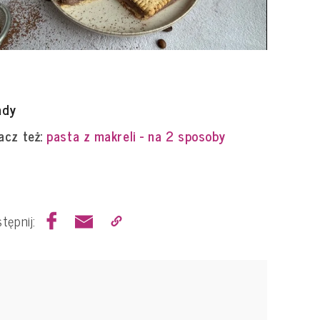
ady
acz też:
pasta z makreli - na 2 sposoby
tępnij: