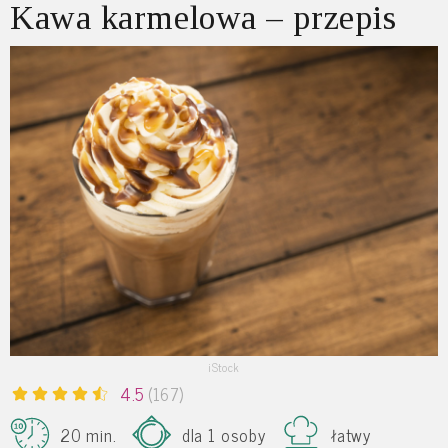
Kawa karmelowa – przepis
iStock
4.5
(167)
20 min.
dla 1 osoby
łatwy