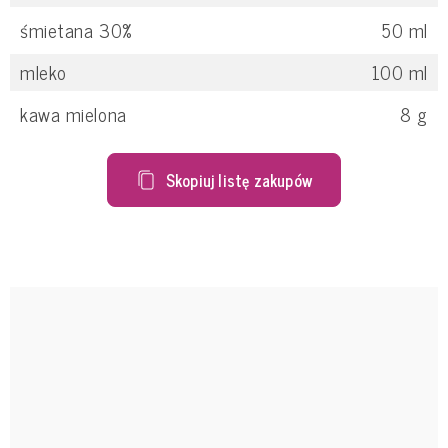
śmietana 30%
50
ml
mleko
100
ml
kawa mielona
8
g
Skopiuj listę zakupów