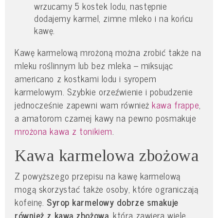
wrzucamy 5 kostek lodu, następnie
dodajemy karmel, zimne mleko i na końcu
kawę.
Kawę karmelową mrożoną można zrobić także na
mleku roślinnym lub bez mleka – miksując
americano z kostkami lodu i syropem
karmelowym. Szybkie orzeźwienie i pobudzenie
jednocześnie zapewni wam również
kawa frappe
,
a amatorom czarnej kawy na pewno posmakuje
mrożona kawa z tonikiem
.
Kawa karmelowa zbożowa
Z powyższego przepisu na kawę karmelową
mogą skorzystać także osoby, które ograniczają
kofeinę.
Syrop karmelowy dobrze smakuje
również z kawą zbożową
, która zawiera wiele