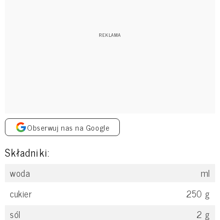
Obserwuj nas na Google
Składniki:
woda
ml
cukier
250
g
sól
2
g