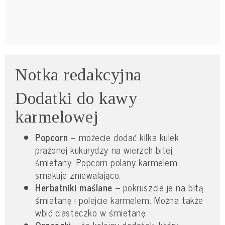
Notka redakcyjna
Dodatki do kawy
karmelowej
Popcorn
– możecie dodać kilka kulek
prażonej kukurydzy na wierzch bitej
śmietany. Popcorn polany karmelem
smakuje zniewalająco.
Herbatniki maślane
– pokruszcie je na bitą
śmietanę i polejcie karmelem. Można także
wbić ciasteczko w śmietanę.
Orzeszki
– to kolejny dodatek, który