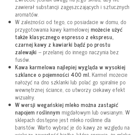
zawierał substancji zagęszczających i sztucznych
aromatów.
W zależności od tego, co posiadacie w domu, do
przygotowania kawy karmelowej
możecie użyć
także klasycznego espresso z ekspresu,
czarnej kawy z kawiarki bądź po prostu
zalewajki
– przelanej do innego naczynia bez
fusów.
Kawa karmelowa najlepiej wygląda w wysokiej
szklance o pojemności 400 ml.
Karmel możecie
nałożyć na dno szklanki lub polać go spiralnie po
wewnętrznej ściance, co utworzy ciekawy efekt
wizualny.
W wersji wegańskiej mleko można zastąpić
napojem roślinnym
migdałowym lub owsianym. W
sklepach dostępne jest mleko roślinne dla
baristów. Warto wybrać je do kawy ze względu na
większą zawartość białka, które sprawia, że mleko