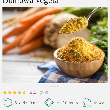
Domowa vegeta
iStock
4.42
(209)
6 godz. 0 min.
dla 10 osób
łatwy