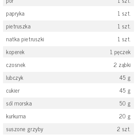
por
1
szt.
papryka
1
szt.
pietruszka
1
szt.
natka pietruszki
1
szt.
koperek
1
pęczek
czosnek
2
ząbki
lubczyk
45
g
cukier
45
g
sól morska
50
g
kurkuma
20
g
suszone grzyby
2
szt.