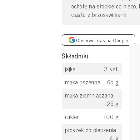
ochotę na słodkie co nieco,
ciasto z brzoskwiniami.
Obserwuj nas na Google
Składniki:
jajka
3
szt.
mąka pszenna
65
g
mąka ziemniaczana
25
g
cukier
100
g
proszek do pieczenia
4
g