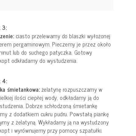
 3:
czenie:
ciasto przelewamy do blaszki wyłożonej
ierem pergaminowym. Pieczemy je przez około
inut lub do suchego patyczka. Gotowy
kopt odkładamy do wystudzenia.
 4:
nka śmietankowa:
żelatynę rozpuszczamy w
ielkiej ilości ciepłej wody, odkładamy ją do
studzenia. Dobrze schłodzoną śmietankę
amy z dodatkiem cukru pudru. Powstałą piankę
ymy z żelatyną. Wykładamy ją na wystudzony
kopt i wyrównujemy przy pomocy szpatułki.