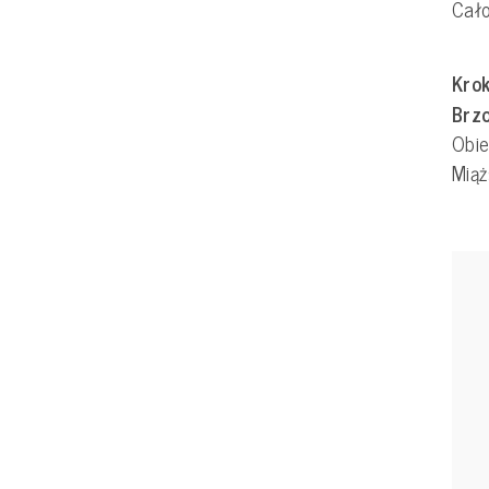
Cał
Krok
Brzo
Obie
Mią