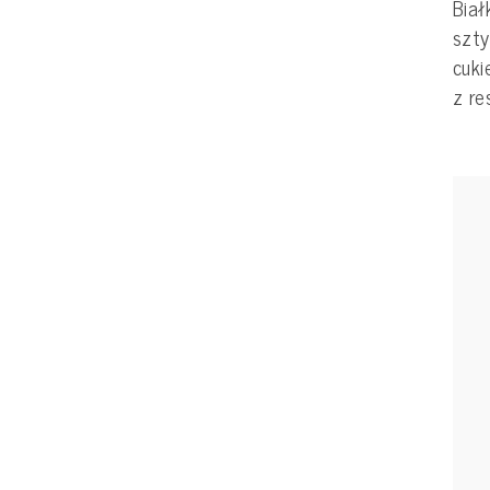
Biał
szty
cuki
z re