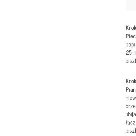
Krok
Pie
pap
25 m
bisz
Krok
Pia
niew
prze
ubij
łącz
bisz