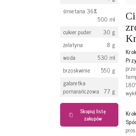
śmietana 36%
Ci
500
ml
zr
cukier puder
30
g
Kr
żelatyna
8
g
Krok
woda
530
ml
Prz
prze
brzoskwinie
550
g
temp
galaretka
180
pomarańczowa
77
g
wykł
Skopiuj listę
Krok
zakupów
Spó
pros