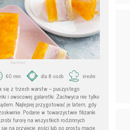
StockFood
60 min.
dla 8 osób
średni
a się z trzech warstw – puszystego
nki i owocowej galaretki. Zachwyca nie tylko
ądem. Najlepiej przygotować je latem, gdy
zoskwinie. Podane w towarzystwie filiżanki
robi furorę na wszystkich rodzinnych
e się na przyjęcie gości lub po prostu macie