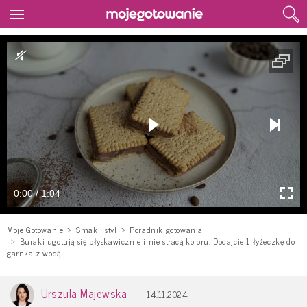
0:00 / 1:04
Moje Gotowanie
Smak i styl
Poradnik gotowania
Buraki ugotują się błyskawicznie i nie stracą koloru. Dodajcie 1 łyżeczkę do
garnka z wodą
Urszula Majewska
14.11.2024