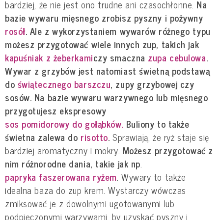
bardziej, że nie jest ono trudne ani czasochłonne.
Na
bazie wywaru mięsnego zrobisz pyszny i pożywny
rosół
. Ale z wykorzystaniem wywarów różnego typu
możesz przygotować wiele innych zup, takich jak
kapuśniak z żeberkami
czy smaczna
zupa cebulowa
.
Wywar z grzybów jest natomiast świetną podstawą
do
świątecznego barszczu
, zupy grzybowej czy
sosów.
Na bazie wywaru warzywnego lub mięsnego
przygotujesz ekspresowy
sos pomidorowy do gołąbków.
Buliony to także
świetna zalewa do
risotto
.
Sprawiają, że ryż staje się
bardziej aromatyczny i mokry.
Możesz przygotować z
nim różnorodne dania, takie jak np
.
papryka faszerowana ryżem
. Wywary to także
idealna baza do zup krem. Wystarczy wówczas
zmiksować je z dowolnymi ugotowanymi lub
podpieczonymi warzywami, by uzyskać pyszny i