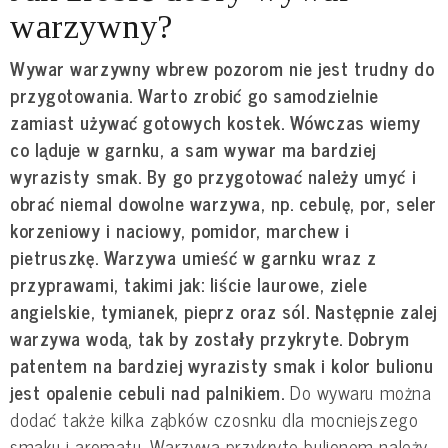
warzywny?
Wywar warzywny wbrew pozorom nie jest trudny do
przygotowania. Warto zrobić go samodzielnie
zamiast używać gotowych kostek. Wówczas wiemy
co ląduje w garnku, a sam wywar ma bardziej
wyrazisty smak. By go przygotować należy umyć i
obrać niemal dowolne warzywa, np. cebulę, por, seler
korzeniowy i naciowy, pomidor, marchew i
pietruszkę. Warzywa umieść w garnku wraz z
przyprawami, takimi jak: liście laurowe, ziele
angielskie, tymianek, pieprz oraz sól. Następnie zalej
warzywa wodą, tak by zostały przykryte. Dobrym
patentem na bardziej wyrazisty smak i kolor bulionu
jest opalenie cebuli nad palnikiem.
Do wywaru można
dodać także kilka ząbków czosnku dla mocniejszego
smaku i aromatu. Warzywa przykryte bulionem należy