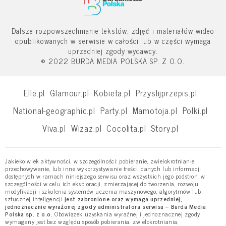
Dalsze rozpowszechnianie tekstów, zdjęć i materiałów wideo
opublikowanych w serwisie w całości lub w części wymaga
uprzedniej zgody wydawcy.
© 2022 BURDA MEDIA POLSKA SP. Z O.O.
Elle.pl
Glamour.pl
Kobieta.pl
Przyslijprzepis.pl
National-geographic.pl
Party.pl
Mamotoja.pl
Polki.pl
Viva.pl
Wizaz.pl
Cocolita.pl
Story.pl
Jakiekolwiek aktywności, w szczególności: pobieranie, zwielokrotnianie,
przechowywanie, lub inne wykorzystywanie treści, danych lub informacji
dostępnych w ramach niniejszego serwisu oraz wszystkich jego podstron, w
szczególności w celu ich eksploracji, zmierzającej do tworzenia, rozwoju,
modyfikacji i szkolenia systemów uczenia maszynowego, algorytmów lub
sztucznej inteligencji
jest zabronione oraz wymaga uprzedniej,
jednoznacznie wyrażonej zgody administratora serwisu – Burda Media
Polska sp. z o.o.
Obowiązek uzyskania wyraźnej i jednoznacznej zgody
wymagany jest bez względu sposób pobierania, zwielokrotniania,