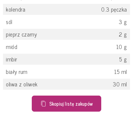
kolendra
0.3
pęczka
sól
3
g
pieprz czarny
2
g
miód
10
g
imbir
5
g
biały rum
15
ml
oliwa z oliwek
30
ml
Skopiuj listę zakupów