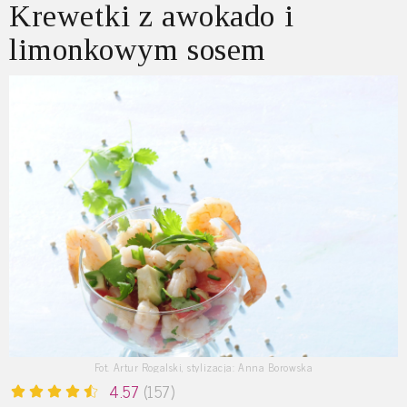
Krewetki z awokado i
limonkowym sosem
Fot. Artur Rogalski, stylizacja: Anna Borowska
4.57
(157)