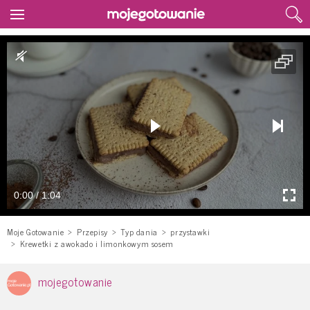
0:00 / 1:04
Moje Gotowanie
Przepisy
Typ dania
przystawki
Krewetki z awokado i limonkowym sosem
mojegotowanie