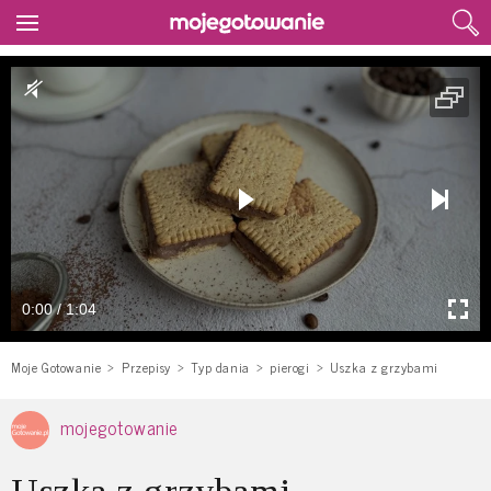
0:00 / 1:04
Moje Gotowanie
Przepisy
Typ dania
pierogi
Uszka z grzybami
mojegotowanie