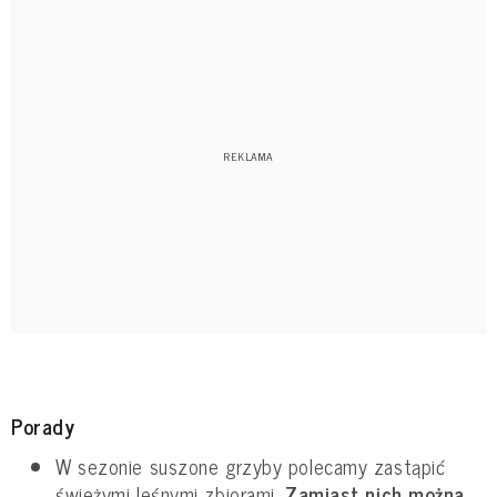
Porady
W sezonie suszone grzyby polecamy zastąpić
świeżymi leśnymi zbiorami.
Zamiast nich można