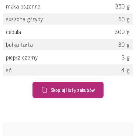
mąka pszenna
350
g
suszone grzyby
60
g
cebula
300
g
bułka tarta
30
g
pieprz czarny
3
g
sól
4
g
Skopiuj listę zakupów