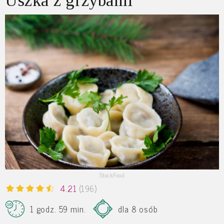
Uszka z grzybami
StockFood
4.21
(196)
1 godz. 59 min.
dla 8 osób