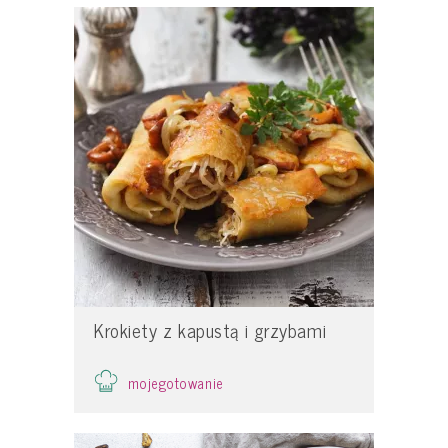
Krokiety z kapustą i grzybami
mojegotowanie