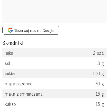
Obserwuj nas na Google
Składniki:
jajka
2
szt.
sól
3
g
cukier
100
g
mąka pszenna
70
g
mąka ziemniaczana
15
g
kakao
15
g