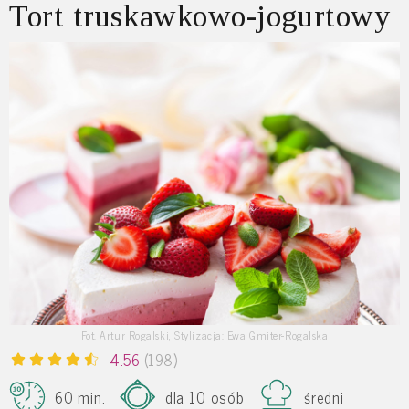
Tort truskawkowo-jogurtowy
Fot. Artur Rogalski, Stylizacja: Ewa Gmiter-Rogalska
4.56
(198)
60 min.
dla 10 osób
średni