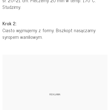
śr. 20–21 cm. Pieczemy 20 min w temp. 170°C.
Studzimy.
Krok 2:
Ciasto wyjmujemy z formy. Biszkopt nasączamy
syropem waniliowym.