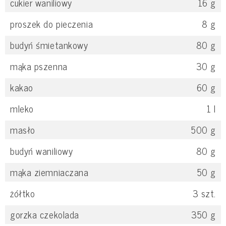
cukier waniliowy
16
g
proszek do pieczenia
8
g
budyń śmietankowy
80
g
mąka pszenna
30
g
kakao
60
g
mleko
1
l
masło
500
g
budyń waniliowy
80
g
mąka ziemniaczana
50
g
żółtko
3
szt.
gorzka czekolada
350
g