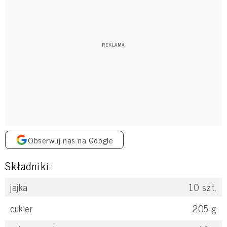
Obserwuj nas na Google
Składniki:
jajka
10
szt.
cukier
205
g