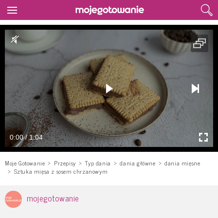
0:00 / 1:04
Moje Gotowanie
Przepisy
Typ dania
dania główne
dania mięsne
Sztuka mięsa z sosem chrzanowym
mojegotowanie