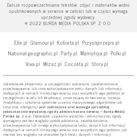
Dalsze rozpowszechnianie tekstów, zdjęć i materiałów wideo
opublikowanych w serwisie w całości lub w części wymaga
uprzedniej zgody wydawcy.
© 2022 BURDA MEDIA POLSKA SP. Z O.O.
Elle.pl
Glamour.pl
Kobieta.pl
Przyslijprzepis.pl
National-geographic.pl
Party.pl
Mamotoja.pl
Polki.pl
Viva.pl
Wizaz.pl
Cocolita.pl
Story.pl
Jakiekolwiek aktywności, w szczególności: pobieranie, zwielokrotnianie,
przechowywanie, lub inne wykorzystywanie treści, danych lub informacji
dostępnych w ramach niniejszego serwisu oraz wszystkich jego podstron, w
szczególności w celu ich eksploracji, zmierzającej do tworzenia, rozwoju,
modyfikacji i szkolenia systemów uczenia maszynowego, algorytmów lub
sztucznej inteligencji
jest zabronione oraz wymaga uprzedniej,
jednoznacznie wyrażonej zgody administratora serwisu – Burda Media
Polska sp. z o.o.
Obowiązek uzyskania wyraźnej i jednoznacznej zgody
wymagany jest bez względu sposób pobierania, zwielokrotniania,
przechowywania lub innego wykorzystywania treści, danych lub informacji
dostępnych w ramach niniejszego serwisu oraz wszystkich jego podstron, jak
również bez względu na charakter tych treści, danych i informacji.