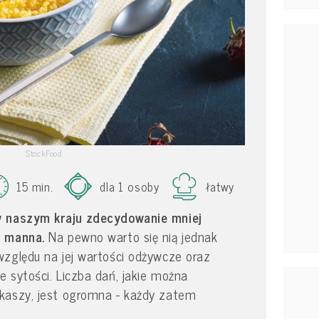
StockFood
15 min.
dla 1 osoby
łatwy
w naszym kraju zdecydowanie mniej
y manna.
Na pewno warto się nią jednak
względu na jej wartości odżywcze oraz
 sytości. Liczba dań, jakie można
kaszy, jest ogromna - każdy zatem