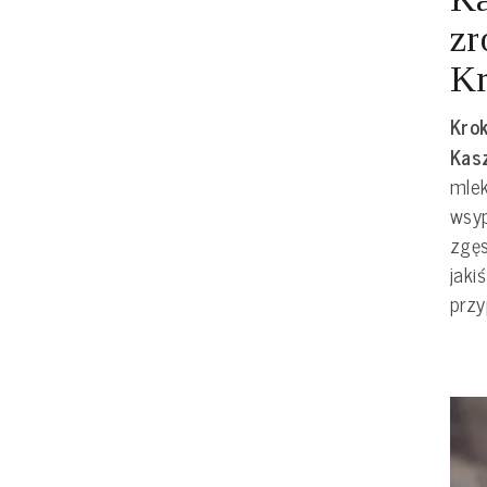
zr
Kr
Krok
Kasz
mlek
wsy
zgęs
jaki
przy