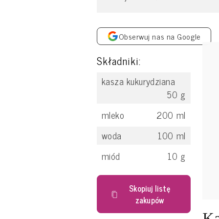
Obserwuj nas na Google
Składniki:
kasza kukurydziana
50
g
mleko
200
ml
woda
100
ml
miód
10
g
Skopiuj listę
zakupów
Ka