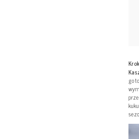
Krok
Kas
got
wymi
prze
kuku
sez