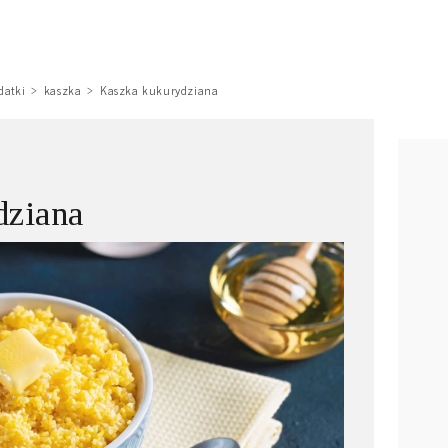
datki
kaszka
Kaszka kukurydziana
dziana