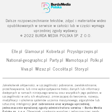
Dalsze rozpowszechnianie tekstów, zdjęć i materiałów wideo
opublikowanych w serwisie w całości lub w części wymaga
uprzedniej zgody wydawcy.
© 2022 BURDA MEDIA POLSKA SP. Z O.O.
Elle.pl
Glamour.pl
Kobieta.pl
Przyslijprzepis.pl
National-geographic.pl
Party.pl
Mamotoja.pl
Polki.pl
Viva.pl
Wizaz.pl
Cocolita.pl
Story.pl
Jakiekolwiek aktywności, w szczególności: pobieranie, zwielokrotnianie,
przechowywanie, lub inne wykorzystywanie treści, danych lub informacji
dostępnych w ramach niniejszego serwisu oraz wszystkich jego podstron, w
szczególności w celu ich eksploracji, zmierzającej do tworzenia, rozwoju,
modyfikacji i szkolenia systemów uczenia maszynowego, algorytmów lub
sztucznej inteligencji
jest zabronione oraz wymaga uprzedniej,
jednoznacznie wyrażonej zgody administratora serwisu – Burda Media
Polska sp. z o.o.
Obowiązek uzyskania wyraźnej i jednoznacznej zgody