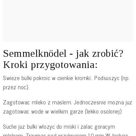
Semmelknödel - jak zrobić?
Kroki przygotowania:
Swieze bulki pokroic w cienkie kromki.. Podsuszyc (np.
przez noc).
Zagotowac mleko z maslem. Jednoczesnie mozna juz
zagotowac wode w wielkim garze (lekko osolonej)
Suche juz bulki wlozyc do miski i zalac goracym
mlekiem. Trzymac pod przykryciem 10.min W trakcie