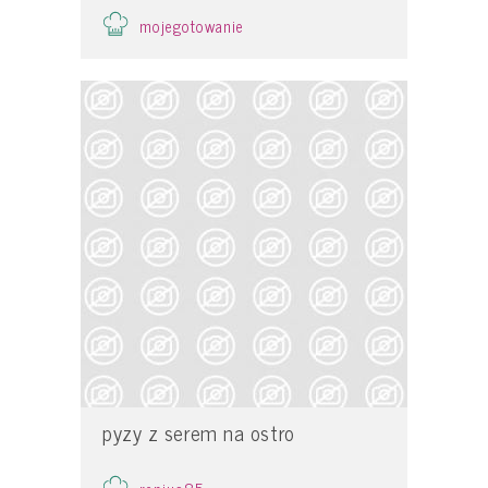
mojegotowanie
pyzy z serem na ostro