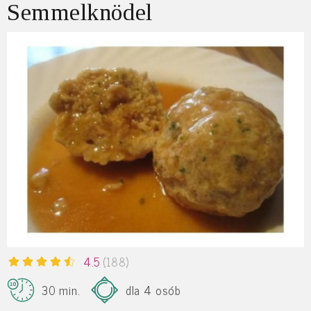
Semmelknödel
4.5
(188)
30 min.
dla 4 osób