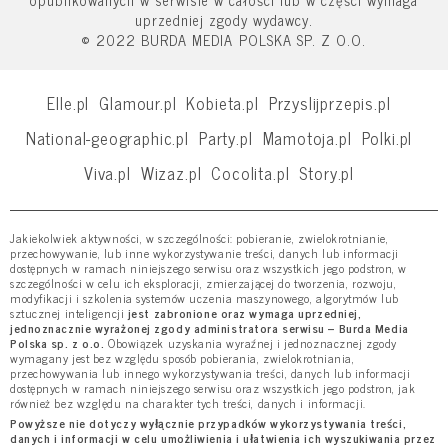
uprzedniej zgody wydawcy.
© 2022 BURDA MEDIA POLSKA SP. Z O.O.
Elle.pl
Glamour.pl
Kobieta.pl
Przyslijprzepis.pl
National-geographic.pl
Party.pl
Mamotoja.pl
Polki.pl
Viva.pl
Wizaz.pl
Cocolita.pl
Story.pl
Jakiekolwiek aktywności, w szczególności: pobieranie, zwielokrotnianie,
przechowywanie, lub inne wykorzystywanie treści, danych lub informacji
dostępnych w ramach niniejszego serwisu oraz wszystkich jego podstron, w
szczególności w celu ich eksploracji, zmierzającej do tworzenia, rozwoju,
modyfikacji i szkolenia systemów uczenia maszynowego, algorytmów lub
sztucznej inteligencji
jest zabronione oraz wymaga uprzedniej,
jednoznacznie wyrażonej zgody administratora serwisu – Burda Media
Polska sp. z o.o.
Obowiązek uzyskania wyraźnej i jednoznacznej zgody
wymagany jest bez względu sposób pobierania, zwielokrotniania,
przechowywania lub innego wykorzystywania treści, danych lub informacji
dostępnych w ramach niniejszego serwisu oraz wszystkich jego podstron, jak
również bez względu na charakter tych treści, danych i informacji.
Powyższe nie dotyczy wyłącznie przypadków wykorzystywania treści,
danych i informacji w celu umożliwienia i ułatwienia ich wyszukiwania przez