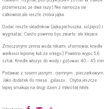
przemieszac ze dwa razy:) Nie namocza sie
calkowicie,ale reszte zrobia jajka.
Dodac reszte skladnikow (jajka,pietruszka, sol,piprz) i
wygniatac. Ciasto powinno byc zwarte, ale klejace.
Zmoczonymi zimna woda rekami, uformowac knedle
wielkosci lepionej kuli ze sniegu:) Powinno wyjsc 5,6
sztuk. Knedle wlozyc do wody i gotowac 40 - 45 min
Podawac z sosem jasnym , ciemnym , pieczarkowym.
Jako dodatek do miesa , gulaszu.... Chyba jeszcze
lepiej smakuja na drugi dzien z mikrofali hihihi
Udostępnij: