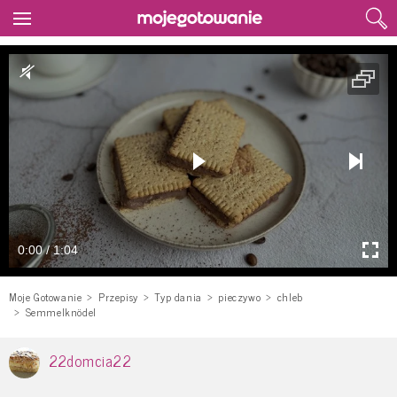
0:00 / 1:04
Moje Gotowanie
Przepisy
Typ dania
pieczywo
chleb
Semmelknödel
22domcia22