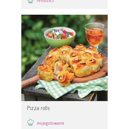
renius85
Pizza rolls
mojegotowanie