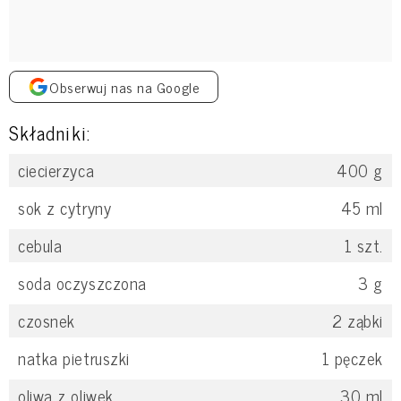
Obserwuj nas na Google
Składniki:
ciecierzyca
400
g
sok z cytryny
45
ml
cebula
1
szt.
soda oczyszczona
3
g
czosnek
2
ząbki
natka pietruszki
1
pęczek
oliwa z oliwek
30
ml