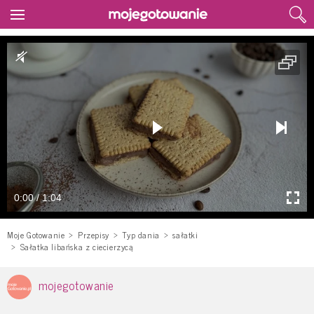
0:00 / 1:04
Moje Gotowanie
Przepisy
Typ dania
sałatki
Sałatka libańska z ciecierzycą
mojegotowanie