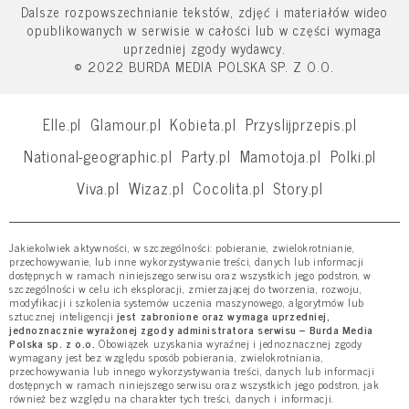
Dalsze rozpowszechnianie tekstów, zdjęć i materiałów wideo
opublikowanych w serwisie w całości lub w części wymaga
uprzedniej zgody wydawcy.
© 2022 BURDA MEDIA POLSKA SP. Z O.O.
Elle.pl
Glamour.pl
Kobieta.pl
Przyslijprzepis.pl
National-geographic.pl
Party.pl
Mamotoja.pl
Polki.pl
Viva.pl
Wizaz.pl
Cocolita.pl
Story.pl
Jakiekolwiek aktywności, w szczególności: pobieranie, zwielokrotnianie,
przechowywanie, lub inne wykorzystywanie treści, danych lub informacji
dostępnych w ramach niniejszego serwisu oraz wszystkich jego podstron, w
szczególności w celu ich eksploracji, zmierzającej do tworzenia, rozwoju,
modyfikacji i szkolenia systemów uczenia maszynowego, algorytmów lub
sztucznej inteligencji
jest zabronione oraz wymaga uprzedniej,
jednoznacznie wyrażonej zgody administratora serwisu – Burda Media
Polska sp. z o.o.
Obowiązek uzyskania wyraźnej i jednoznacznej zgody
wymagany jest bez względu sposób pobierania, zwielokrotniania,
przechowywania lub innego wykorzystywania treści, danych lub informacji
dostępnych w ramach niniejszego serwisu oraz wszystkich jego podstron, jak
również bez względu na charakter tych treści, danych i informacji.