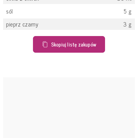
sól
5
g
pieprz czarny
3
g
Skopiuj listę zakupów