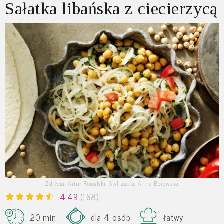
Sałatka libańska z ciecierzycą
Zdjęcia: Artur Rogalski, Stylizacja: Anna Borowska
4.49
(168)
20 min.
dla 4 osób
łatwy