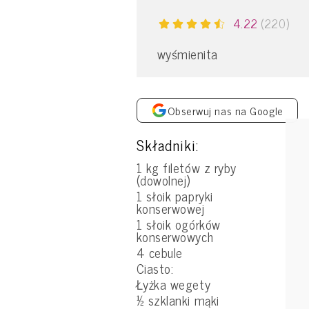
4.22
(220)
wyśmienita
Obserwuj nas na Google
Składniki:
1 kg filetów z ryby
(dowolnej)
1 słoik papryki
konserwowej
1 słoik ogórków
konserwowych
4 cebule
Ciasto:
Łyżka wegety
½ szklanki mąki