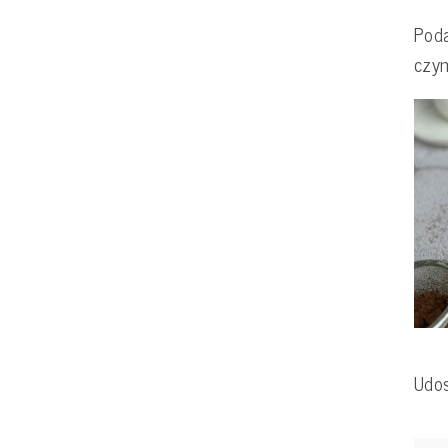
Poda
czy
Udos