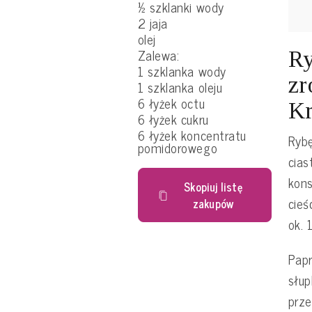
½ szklanki wody
2 jaja
olej
Zalewa:
Ry
1 szklanka wody
zr
1 szklanka oleju
6 łyżek octu
Kr
6 łyżek cukru
6 łyżek koncentratu
Rybę
pomidorowego
cias
kons
Skopiuj listę
cieś
zakupów
ok. 
Papr
słup
prze