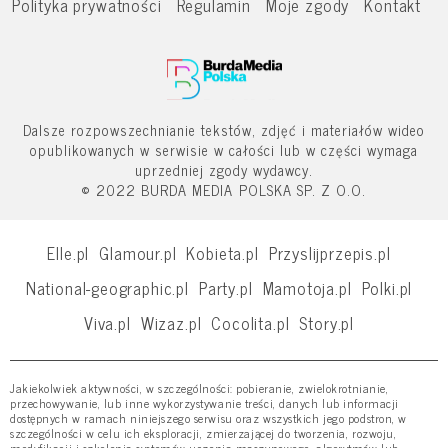
Polityka prywatności
Regulamin
Moje zgody
Kontakt
Dalsze rozpowszechnianie tekstów, zdjęć i materiałów wideo
opublikowanych w serwisie w całości lub w części wymaga
uprzedniej zgody wydawcy.
© 2022 BURDA MEDIA POLSKA SP. Z O.O.
Elle.pl
Glamour.pl
Kobieta.pl
Przyslijprzepis.pl
National-geographic.pl
Party.pl
Mamotoja.pl
Polki.pl
Viva.pl
Wizaz.pl
Cocolita.pl
Story.pl
Jakiekolwiek aktywności, w szczególności: pobieranie, zwielokrotnianie,
przechowywanie, lub inne wykorzystywanie treści, danych lub informacji
dostępnych w ramach niniejszego serwisu oraz wszystkich jego podstron, w
szczególności w celu ich eksploracji, zmierzającej do tworzenia, rozwoju,
modyfikacji i szkolenia systemów uczenia maszynowego, algorytmów lub