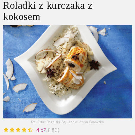
Roladki z kurczaka z
kokosem
Fot. Artur Rogalski, Stylizacja: Anna Borowska
4.52
(180)