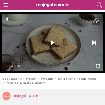
0:00 / 1:04
Moje Gotowanie
Przepisy
Typ dania
dania główne
dania mięsne
Roladki z kurczaka z kokosem
mojegotowanie