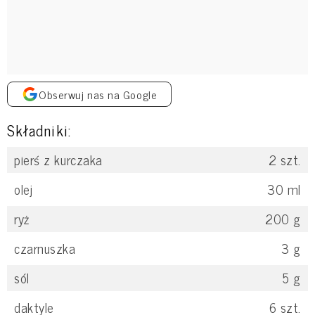
Obserwuj nas na Google
Składniki:
pierś z kurczaka
2
szt.
olej
30
ml
ryż
200
g
czarnuszka
3
g
sól
5
g
daktyle
6
szt.