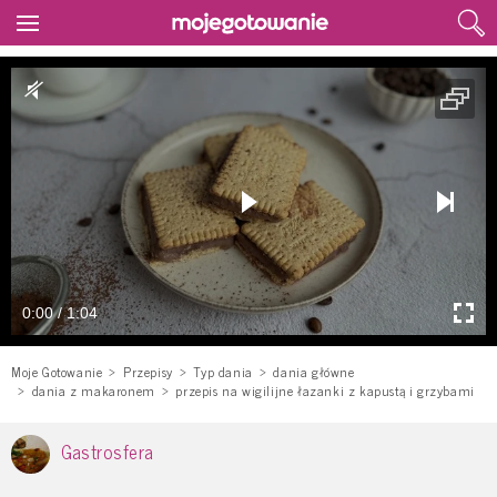
0:00 / 1:04
Moje Gotowanie
Przepisy
Typ dania
dania główne
dania z makaronem
przepis na wigilijne łazanki z kapustą i grzybami
Gastrosfera