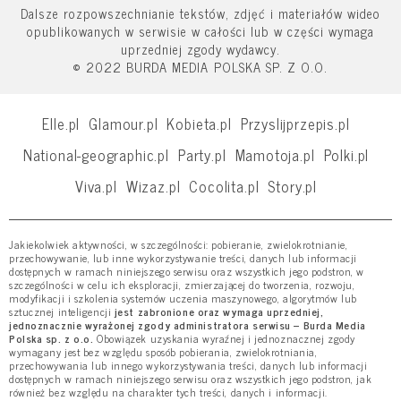
Dalsze rozpowszechnianie tekstów, zdjęć i materiałów wideo
opublikowanych w serwisie w całości lub w części wymaga
uprzedniej zgody wydawcy.
© 2022 BURDA MEDIA POLSKA SP. Z O.O.
Elle.pl
Glamour.pl
Kobieta.pl
Przyslijprzepis.pl
National-geographic.pl
Party.pl
Mamotoja.pl
Polki.pl
Viva.pl
Wizaz.pl
Cocolita.pl
Story.pl
Jakiekolwiek aktywności, w szczególności: pobieranie, zwielokrotnianie,
przechowywanie, lub inne wykorzystywanie treści, danych lub informacji
dostępnych w ramach niniejszego serwisu oraz wszystkich jego podstron, w
szczególności w celu ich eksploracji, zmierzającej do tworzenia, rozwoju,
modyfikacji i szkolenia systemów uczenia maszynowego, algorytmów lub
sztucznej inteligencji
jest zabronione oraz wymaga uprzedniej,
jednoznacznie wyrażonej zgody administratora serwisu – Burda Media
Polska sp. z o.o.
Obowiązek uzyskania wyraźnej i jednoznacznej zgody
wymagany jest bez względu sposób pobierania, zwielokrotniania,
przechowywania lub innego wykorzystywania treści, danych lub informacji
dostępnych w ramach niniejszego serwisu oraz wszystkich jego podstron, jak
również bez względu na charakter tych treści, danych i informacji.