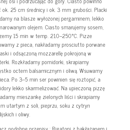
nej osi i podrzucając do góry. Ciasto powinno
 ok. 25 cm średnicy i ok. 3 mm grubości. Placki
damy na blasze wyłożonej pergaminem, lekko
marowanym olejem. Ciasto smarujemy sosem,
czemy 15 min w temp. 210–250°C. Pizze
uwamy z pieca, nakładamy prosciutto porwane
aski i odsączoną mozzarellę pokrojoną w
terki. Rozkładamy pomidorki, skrapiamy
ystko octem balsamicznym i oliwą. Wsuwamy
ieca. Po 3–5 min ser powinien się roztopić, a
dory lekko skarmelizować. Na upieczoną pizzę
adamy mieszankę zielonych liści i skrapiamy
m utartym z soli, pieprzu, soku z cytryn
ijskich i oliwy.
cz podobne przepisy : Rigatoni z bakłażanem i