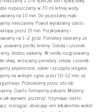
 mieszamy z 1/4 łyżeczki soli i łyżką oliwy.
dże rozpuszczamy w 70 ml letniej wody,
awiamy na 10 min. Do pozostałej mąki
jemy mieszaninę. Powoli wyrabiamy ciasto,
iatając przez 15 min. Przykrywamy i
tawiamy na 1–2 godz. Pomidory obieramy ze
y, usuwamy pestki, kroimy. Cebulę i czosnek
ramy, drobno siekamy. W rondlu rozgrzewamy
żki oliwy, wrzucamy pomidory, cebulę, czosnek,
jemy peperoncino, cukier i szczyptę oregano.
jemy na wolnym ogniu przez 10–12 min, aż
zgęstnieje. Przecieramy przez sito lub
sujemy. Ciasto formujemy palcami. Możemy
e jak wprawni „pizzerzy”, trzymając ciasto
ącz, rozciągać, obracając nim kilkakrotnie wokół