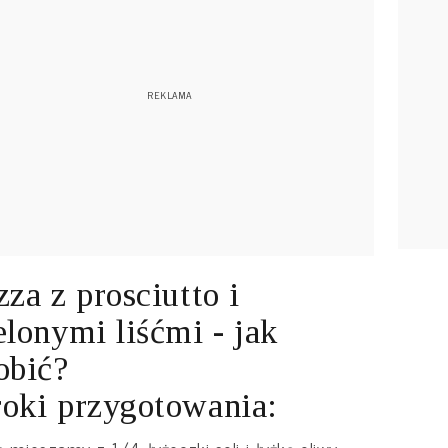
zza z prosciutto i
elonymi liśćmi - jak
obić?
oki przygotowania: