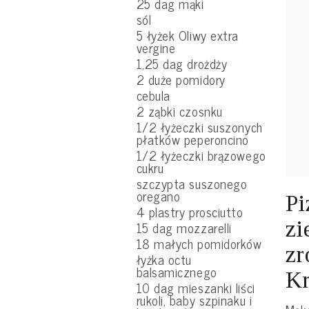
25 dag mąki
sól
5 łyżek Oliwy extra
vergine
1,25 dag drożdży
2 duże pomidory
cebula
2 ząbki czosnku
1/2 łyżeczki suszonych
płatków peperoncino
1/2 łyżeczki brązowego
cukru
szczypta suszonego
oregano
Pi
4 plastry prosciutto
zi
15 dag mozzarelli
18 małych pomidorków
zr
łyżka octu
balsamicznego
Kr
10 dag mieszanki liści
rukoli, baby szpinaku i