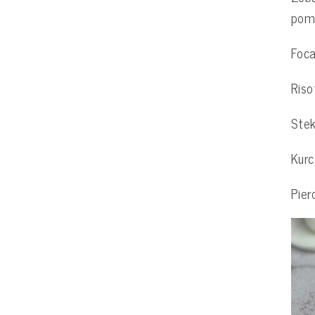
pom
Foca
Ris
Stek
Kurc
Pier