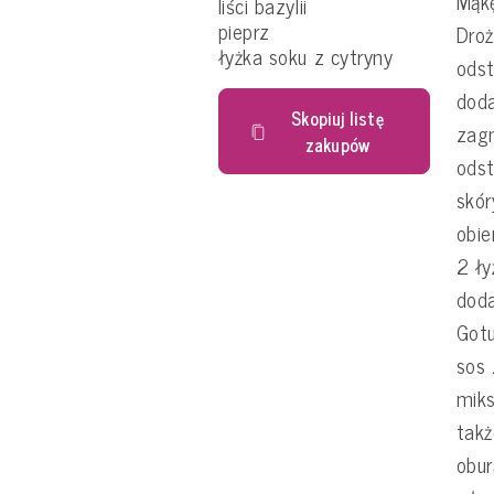
Mąkę
liści bazylii
pieprz
Droż
łyżka soku z cytryny
odst
doda
Skopiuj listę
zagn
zakupów
ods
skór
obie
2 ły
doda
Gotu
sos 
mik
takż
obur