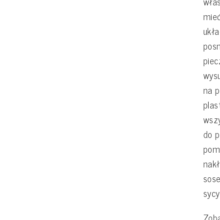
włas
mieć
ukła
pos
pie
wys
na p
plas
wsz
do p
pomi
nakł
sose
sycyl
Zoba