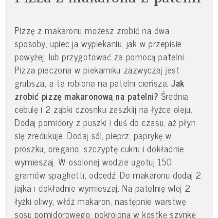
Pizzę z makaronu możesz zrobić na dwa
sposoby, upiec ja wypiekaniu, jak w przepisie
powyżej, lub przygotować za pomocą patelni.
Pizza pieczona w piekarniku zazwyczaj jest
grubsza, a ta robiona na patelni cieńsza.
Jak
zrobić pizzę makaronową na patelni?
Średnią
cebulę i 2 ząbki czosnku zeszklij na łyżce oleju.
Dodaj pomidory z puszki i duś do czasu, aż płyn
się zredukuje. Dodaj sól, pieprz, paprykę w
proszku, oregano, szczyptę cukru i dokładnie
wymieszaj. W osolonej wodzie ugotuj 150
gramów spaghetti, odcedź. Do makaronu dodaj 2
jajka i dokładnie wymieszaj. Na patelnię wlej 2
łyżki oliwy, włóż makaron, następnie warstwę
sosu pomidorowego, pokrojoną w kostkę szynkę