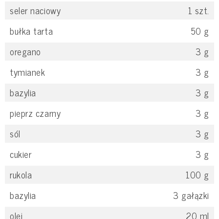
seler naciowy
1
szt.
bułka tarta
50
g
oregano
3
g
tymianek
3
g
bazylia
3
g
pieprz czarny
3
g
sól
3
g
cukier
3
g
rukola
100
g
bazylia
3
gałązki
olej
20
ml