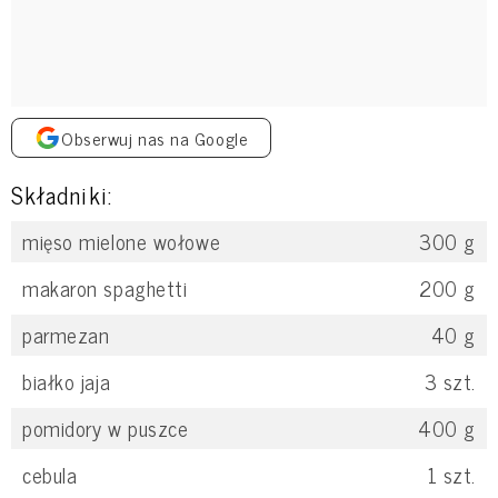
Obserwuj nas na Google
Składniki:
mięso mielone wołowe
300
g
makaron spaghetti
200
g
parmezan
40
g
białko jaja
3
szt.
pomidory w puszce
400
g
cebula
1
szt.