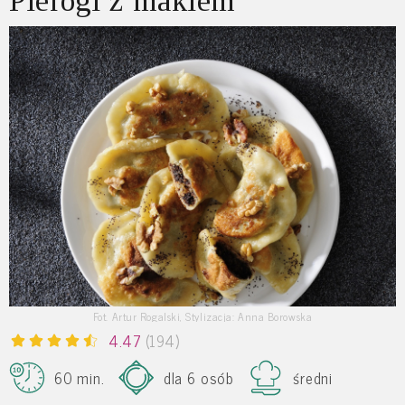
Pierogi z makiem
Fot. Artur Rogalski, Stylizacja: Anna Borowska
4.47
(194)
60 min.
dla 6 osób
średni