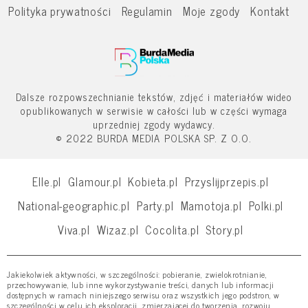
Polityka prywatności
Regulamin
Moje zgody
Kontakt
Dalsze rozpowszechnianie tekstów, zdjęć i materiałów wideo
opublikowanych w serwisie w całości lub w części wymaga
uprzedniej zgody wydawcy.
© 2022 BURDA MEDIA POLSKA SP. Z O.O.
Elle.pl
Glamour.pl
Kobieta.pl
Przyslijprzepis.pl
National-geographic.pl
Party.pl
Mamotoja.pl
Polki.pl
Viva.pl
Wizaz.pl
Cocolita.pl
Story.pl
Jakiekolwiek aktywności, w szczególności: pobieranie, zwielokrotnianie,
przechowywanie, lub inne wykorzystywanie treści, danych lub informacji
dostępnych w ramach niniejszego serwisu oraz wszystkich jego podstron, w
szczególności w celu ich eksploracji, zmierzającej do tworzenia, rozwoju,