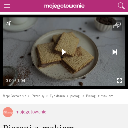
0:00 / 1:04
Moje Gotowanie
Przepisy
Typ dania
pierogi
Pierogi z makiem
mojegotowanie