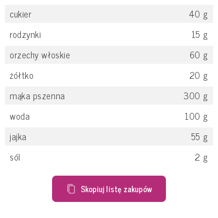
cukier
40
g
rodzynki
15
g
orzechy włoskie
60
g
żółtko
20
g
mąka pszenna
300
g
woda
100
g
jajka
55
g
sól
2
g
Skopiuj listę zakupów