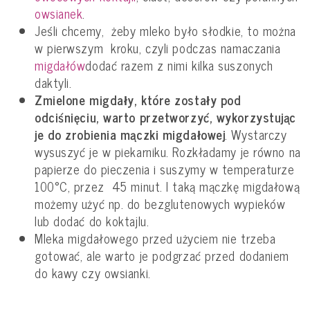
owsianek
.
Jeśli chcemy, żeby mleko było słodkie, to można
w pierwszym kroku, czyli podczas namaczania
migdałów
dodać razem z nimi kilka suszonych
daktyli.
Zmielone migdały, które zostały pod
odciśnięciu, warto przetworzyć, wykorzystując
je do zrobienia
mączki migdałowej
. Wystarczy
wysuszyć je w piekarniku. Rozkładamy je równo na
papierze do pieczenia i suszymy w temperaturze
100°C, przez 45 minut. I taką mączkę migdałową
możemy użyć np. do bezglutenowych wypieków
lub dodać do koktajlu.
Mleka migdałowego przed użyciem nie trzeba
gotować, ale warto je podgrzać przed dodaniem
do kawy czy owsianki.