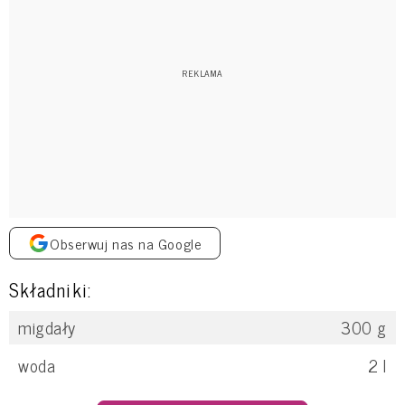
Obserwuj nas na Google
Składniki:
migdały
300
g
woda
2
l