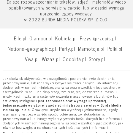
Dalsze rozpowszechnianie tekstów, zdjęć i materiałów wideo
opublikowanych w serwisie w całości lub w części wymaga
uprzedniej zgody wydawcy.
© 2022 BURDA MEDIA POLSKA SP. Z O.O.
Elle.pl
Glamour.pl
Kobieta.pl
Przyslijprzepis.pl
National-geographic.pl
Party.pl
Mamotoja.pl
Polki.pl
Viva.pl
Wizaz.pl
Cocolita.pl
Story.pl
Jakiekolwiek aktywności, w szczególności: pobieranie, zwielokrotnianie,
przechowywanie, lub inne wykorzystywanie treści, danych lub informacji
dostępnych w ramach niniejszego serwisu oraz wszystkich jego podstron, w
szczególności w celu ich eksploracji, zmierzającej do tworzenia, rozwoju,
modyfikacji i szkolenia systemów uczenia maszynowego, algorytmów lub
sztucznej inteligencji
jest zabronione oraz wymaga uprzedniej,
jednoznacznie wyrażonej zgody administratora serwisu – Burda Media
Polska sp. z o.o.
Obowiązek uzyskania wyraźnej i jednoznacznej zgody
wymagany jest bez względu sposób pobierania, zwielokrotniania,
przechowywania lub innego wykorzystywania treści, danych lub informacji
dostępnych w ramach niniejszego serwisu oraz wszystkich jego podstron, jak
również bez względu na charakter tych treści, danych i informacji.