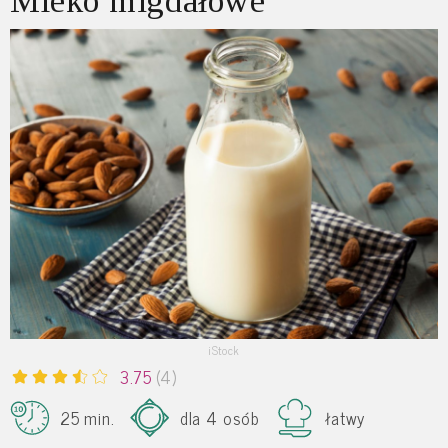
Mleko migdałowe
iStock
3.75
(4)
25 min.
dla 4 osób
łatwy