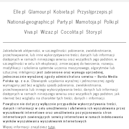
Elle.pl
Glamour.pl
Kobieta.pl
Przyslijprzepis.pl
National-geographic.pl
Party.pl
Mamotoja.pl
Polki.pl
Viva.pl
Wizaz.pl
Cocolita.pl
Story.pl
Jakiekolwiek aktywności, w szczególności: pobieranie, zwielokrotnianie,
przechowywanie, lub inne wykorzystywanie treści, danych lub informacji
dostępnych w ramach niniejszego serwisu oraz wszystkich jego podstron, w
szczególności w celu ich eksploracji, zmierzającej do tworzenia, rozwoju,
modyfikacji i szkolenia systemów uczenia maszynowego, algorytmów lub
sztucznej inteligencji
jest zabronione oraz wymaga uprzedniej,
jednoznacznie wyrażonej zgody administratora serwisu – Burda Media
Polska sp. z o.o.
Obowiązek uzyskania wyraźnej i jednoznacznej zgody
wymagany jest bez względu sposób pobierania, zwielokrotniania,
przechowywania lub innego wykorzystywania treści, danych lub informacji
dostępnych w ramach niniejszego serwisu oraz wszystkich jego podstron, jak
również bez względu na charakter tych treści, danych i informacji.
Powyższe nie dotyczy wyłącznie przypadków wykorzystywania treści,
danych i informacji w celu umożliwienia i ułatwienia ich wyszukiwania przez
wyszukiwarki internetowe oraz umożliwienia pozycjonowania stron
internetowych zawierających serwisy internetowe w ramach indeksowania
wyników wyszukiwania wyszukiwarek internetowych
Więcej informacji znajdziesz
tutaj
.