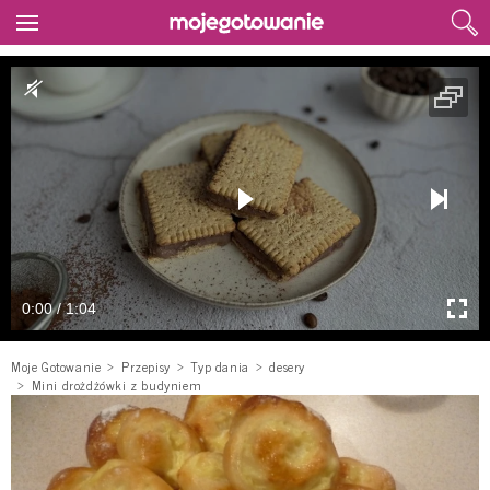
0:00 / 1:04
Moje Gotowanie
Przepisy
Typ dania
desery
Mini drożdżówki z budyniem