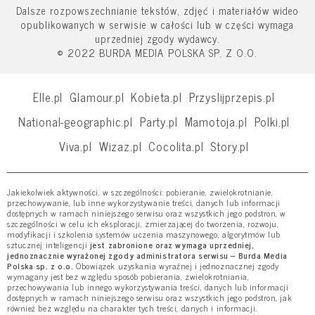
Dalsze rozpowszechnianie tekstów, zdjęć i materiałów wideo
opublikowanych w serwisie w całości lub w części wymaga
uprzedniej zgody wydawcy.
© 2022 BURDA MEDIA POLSKA SP. Z O.O.
Elle.pl
Glamour.pl
Kobieta.pl
Przyslijprzepis.pl
National-geographic.pl
Party.pl
Mamotoja.pl
Polki.pl
Viva.pl
Wizaz.pl
Cocolita.pl
Story.pl
Jakiekolwiek aktywności, w szczególności: pobieranie, zwielokrotnianie,
przechowywanie, lub inne wykorzystywanie treści, danych lub informacji
dostępnych w ramach niniejszego serwisu oraz wszystkich jego podstron, w
szczególności w celu ich eksploracji, zmierzającej do tworzenia, rozwoju,
modyfikacji i szkolenia systemów uczenia maszynowego, algorytmów lub
sztucznej inteligencji
jest zabronione oraz wymaga uprzedniej,
jednoznacznie wyrażonej zgody administratora serwisu – Burda Media
Polska sp. z o.o.
Obowiązek uzyskania wyraźnej i jednoznacznej zgody
wymagany jest bez względu sposób pobierania, zwielokrotniania,
przechowywania lub innego wykorzystywania treści, danych lub informacji
dostępnych w ramach niniejszego serwisu oraz wszystkich jego podstron, jak
również bez względu na charakter tych treści, danych i informacji.