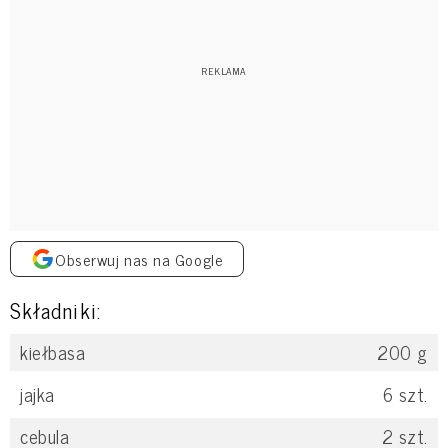
Obserwuj nas na Google
Składniki:
kiełbasa
200
g
jajka
6
szt.
cebula
2
szt.