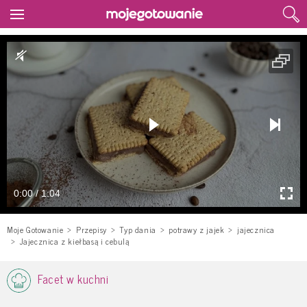
0:00 / 1:04
Moje Gotowanie
Przepisy
Typ dania
potrawy z jajek
jajecznica
Jajecznica z kiełbasą i cebulą
Facet w kuchni