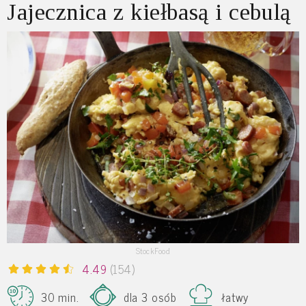
Jajecznica z kiełbasą i cebulą
StockFood
4.49
(154)
30 min.
dla 3 osób
łatwy