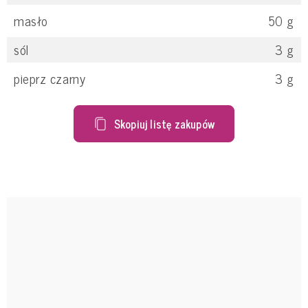
masło
50
g
sól
3
g
pieprz czarny
3
g
Skopiuj listę zakupów