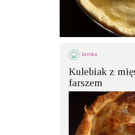
bernika
Kulebiak z mi
farszem