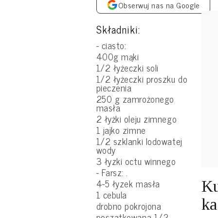
Obserwuj nas na Google
Składniki:
- ciasto:
400g mąki
1/2 łyżeczki soli
1/2 łyżeczki proszku do
pieczenia
250 g zamrożonego
masła
2 łyżki oleju zimnego
1 jajko zimne
1/2 szklanki lodowatej
wody
3 łyzki octu winnego
- Farsz: .
4-5 łyzek masła
Ku
1 cebula
ka
drobno pokrojona
poszatkowana 1/2