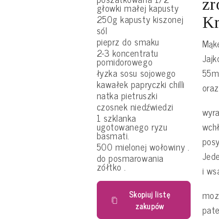
zr
głowki małej kapusty
250g kapusty kiszonej
Kr
sól
pieprz do smaku
Mąke
2-3 koncentratu
Jajk
pomidorowego
55ml
łyzka sosu sojowego
kawałek papryczki chilli
oraz
natka pietruszki
czosnek niedźwiedzi
wyra
1 szklanka
wchł
ugotowanego ryzu
basmati.
posy
500 mielonej wołowiny .
Jede
do posmarowania
zółtko .
i ws
mozn
Skopiuj listę
zakupów
pate