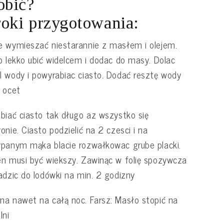
obić?
oki przygotowania:
 wymieszać niestarannie z masłem i olejem.
o lekko ubić widelcem i dodac do masy. Dolac
 wody i powyrabiac ciasto. Dodać resztę wody
 ocet
biać ciasto tak długo az wszystko się
onie. Ciasto podzielić na 2 czesci i na
panym mąka blacie rozwałkowac grube placki.
n musi być wiekszy. Zawinąc w folię spozywcza
adzic do lodówki na min. 2 godizny
a nawet na całą noc. Farsz: Masło stopić na
lni