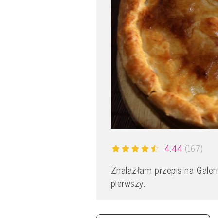
4.44
(167)
Znalazłam przepis na Galerii
pierwszy.