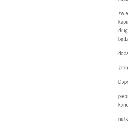
zwie
kapu
drug
będz
doda
zmni
Dop
piep
konc
natk