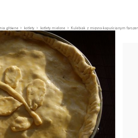
nia główne
kotlety
kotlety mielone
Kulebiak z mięsno-kapuścianym farsz