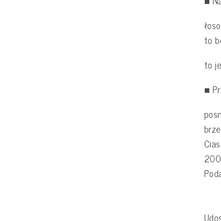
■ Na
łoso
to b
to j
■ Pr
posm
brze
Cias
200°
Poda
Udos