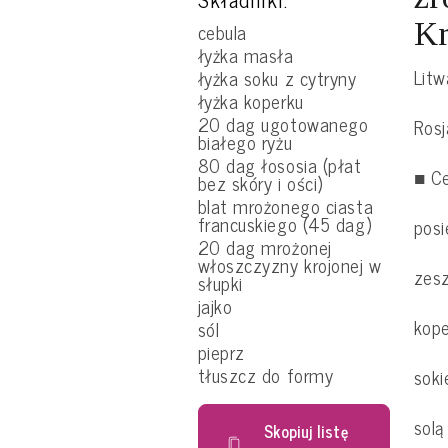
Kr
cebula
łyżka masła
Litw
łyżka soku z cytryny
łyżka koperku
20 dag ugotowanego
Rosj
białego ryżu
80 dag łososia (płat
■ Ce
bez skóry i ości)
blat mrożonego ciasta
francuskiego (45 dag)
posi
20 dag mrożonej
włoszczyzny krojonej w
zesz
słupki
jajko
kop
sól
pieprz
tłuszcz do formy
soki
solą
Skopiuj listę