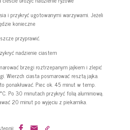
 cieście ułożyć nadzienie ryżowe
sia i przykryć ugotowanymi warzywami. Jeżeli
ędzie konieczne
eszcze przyprawić.
zykryć nadzienie ciastem
arować brzegi roztrzepanym jajkiem i zlepić
gi. Wierzch ciasta posmarować resztą jajka.
to ponakłuwać. Piec ok. 45 minut w temp.
C. Po 30 minutach przykryć folią aluminiową.
wać 20 minut po wyjęciu z piekarnika.
tępnij: