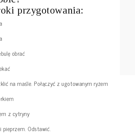
oki przygotowania:
a
a
bulę obrać
ekać
klić na maśle. Połączyć z ugotowanym ryżem
erkiem
em z cytryny
 i pieprzem. Odstawić.