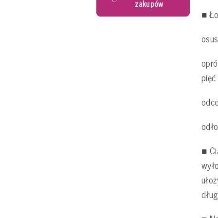
zakupów
■ Ł
osu
opró
pięć
odce
odło
■ Ci
wyło
ułoż
dług