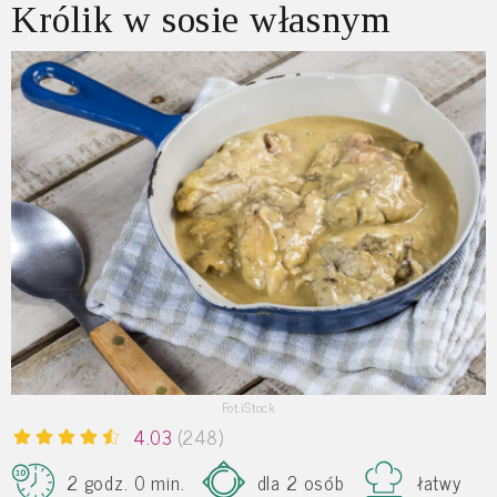
Królik w sosie własnym
Fot.iStock
4.03
(248)
2 godz. 0 min.
dla 2 osób
łatwy