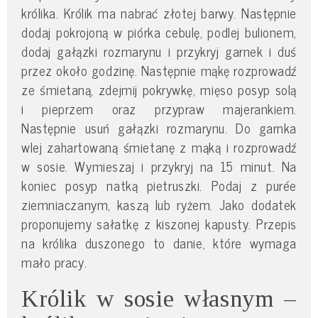
królika. Królik ma nabrać złotej barwy. Następnie
dodaj pokrojoną w piórka cebulę, podlej bulionem,
dodaj gałązki rozmarynu i przykryj garnek i duś
przez około godzinę. Następnie mąkę rozprowadź
ze śmietaną, zdejmij pokrywkę, mięso posyp solą
i pieprzem oraz przypraw majerankiem.
Następnie usuń gałązki rozmarynu. Do garnka
wlej zahartowaną śmietanę z mąką i rozprowadź
w sosie. Wymieszaj i przykryj na 15 minut. Na
koniec posyp natką pietruszki. Podaj z purée
ziemniaczanym, kaszą lub ryżem. Jako dodatek
proponujemy sałatkę z kiszonej kapusty. Przepis
na królika duszonego to danie, które wymaga
mało pracy.
Królik w sosie własnym –