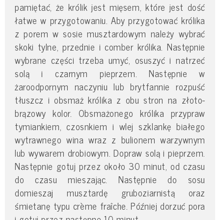
pamiętać, że królik jest mięsem, które jest dość
łatwe w przygotowaniu. Aby przygotować królika
z porem w sosie musztardowym należy wybrać
skoki tylne, przednie i comber królika. Następnie
wybrane części trzeba umyć, osuszyć i natrzeć
solą i czarnym pieprzem. Następnie w
żaroodpornym naczyniu lub brytfannie rozpuść
tłuszcz i obsmaż królika z obu stron na złoto-
brązowy kolor. Obsmażonego królika przypraw
tymiankiem, czosnkiem i wlej szklankę białego
wytrawnego wina wraz z bulionem warzywnym
lub wywarem drobiowym. Dopraw solą i pieprzem.
Następnie gotuj przez około 30 minut, od czasu
do czasu mieszając. Następnie do sosu
domieszaj musztardę gruboziarnistą oraz
śmietanę typu crème fraîche. Później dorzuć pora
i gotuj przez następne 10 minut.