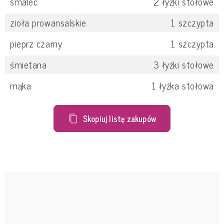
smalec
2
łyżki stołowe
zioła prowansalskie
1
szczypta
pieprz czarny
1
szczypta
śmietana
3
łyżki stołowe
mąka
1
łyżka stołowa
Skopiuj listę zakupów