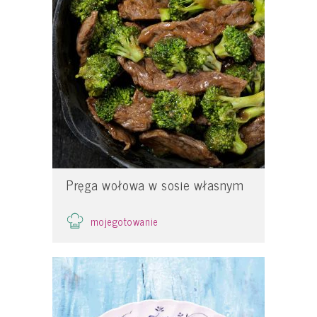
Pręga wołowa w sosie własnym
mojegotowanie