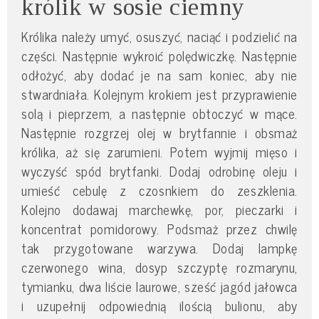
królik w sosie ciemny
Królika należy umyć, osuszyć, naciąć i podzielić na
części. Następnie wykroić polędwiczkę. Następnie
odłożyć, aby dodać je na sam koniec, aby nie
stwardniała. Kolejnym krokiem jest przyprawienie
solą i pieprzem, a następnie obtoczyć w mące.
Następnie rozgrzej olej w brytfannie i obsmaż
królika, aż się zarumieni. Potem wyjmij mięso i
wyczyść spód brytfanki. Dodaj odrobinę oleju i
umieść cebulę z czosnkiem do zeszklenia.
Kolejno dodawaj marchewkę, por, pieczarki i
koncentrat pomidorowy. Podsmaż przez chwilę
tak przygotowane warzywa. Dodaj lampkę
czerwonego wina, dosyp szczyptę rozmarynu,
tymianku, dwa liście laurowe, sześć jagód jałowca
i uzupełnij odpowiednią ilością bulionu, aby