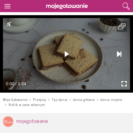
0:00 / 1:04
Moje Gotowanie
Przepisy
Typ dania
dania główne
dania mięsne
Królik w sosie własnym
mojegotowanie