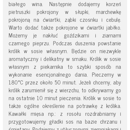
białego wina. Następnie dodajemy korzeń
pietruszki pokrojony w słupki, marchewkę
pokrojoną na ćwiartki, ząbki czosnku i cebulę.
Warto dodać także pokrojone w ćwiartki jabłko.
Możemy je nakłuć goździkami i ziarnami
czarnego pieprzu. Podczas duszenia powstanie
królik w sosie własnym. Będzie on niezwykle
aromatyczny i delikatny w smaku. Królik w sosie
własnym z piekarnika to szybki sposób na
wykonanie esencjonalnego dania. Pieczemy w
180°C przez około 50 minut. Jeżeli chcemy, aby
królik zarumienił się z wierzchu, to odkrywamy go
na ostatnie 10 minut pieczenia. Królik w sosie to
także ogólne określenie na potrawkę z królika.
Kawałki mięsa np.: z rosołu rozdrabniamy i
przygotowujemy gładki sos na bazie chrzanu i
śmietany. Podajemy z utłuczonymi ziemniakami i