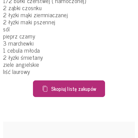
1/2 bułki czerstwej ( namoczonej)
2 ząbki czosnku
2 łyżki mąki ziemniaczanej
2 łyżki maki pszennej
sól
pieprz czarny
3 marchewki
1 cebula młoda
2 łyżki śmietany
ziele angielskie
liść laurowy
Skopiuj listę zakupów