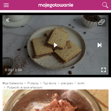
0:00 / 1:04
Moje Gotowanie
Przepisy
Typ dania
pieczywo
bułki
Pulpeciki w sosie własnym