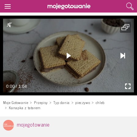
0:00 / 1:04
Moje Gotowanie
Przepisy
Typ dania
pieczywo
chleb
Kanapka z tatarem
mojegotowanie