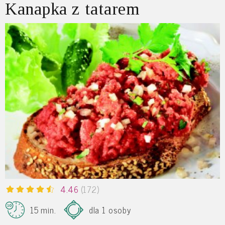
Kanapka z tatarem
4.46
(172)
15 min.
dla 1 osoby