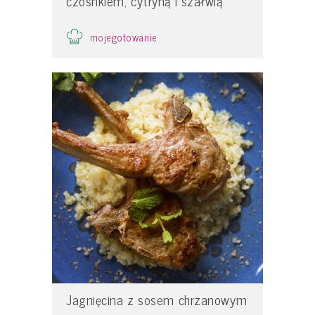
czosnkiem, cytryną i szałwią
mojegotowanie
Jagnięcina z sosem chrzanowym