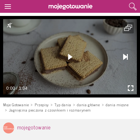
0:00 / 1:04
Moje Gotowanie
Przepisy
Typ dania
dania główne
dania mięsne
Jagnięcina pieczona z czosnkiem i rozmarynem
mojegotowanie