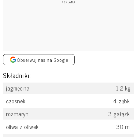
Obserwuj nas na Google
Składniki:
jagnięcina
1.2
kg
czosnek
4
ząbki
rozmaryn
3
gałązki
oliwa z oliwek
30
ml