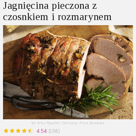
Jagnięcina pieczona z
czosnkiem i rozmarynem
fot. Artur Rogalski, Stylizacja: Anna Borowska
4.54
(198)