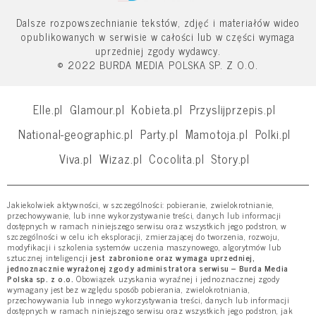
Dalsze rozpowszechnianie tekstów, zdjęć i materiałów wideo
opublikowanych w serwisie w całości lub w części wymaga
uprzedniej zgody wydawcy.
© 2022 BURDA MEDIA POLSKA SP. Z O.O.
Elle.pl
Glamour.pl
Kobieta.pl
Przyslijprzepis.pl
National-geographic.pl
Party.pl
Mamotoja.pl
Polki.pl
Viva.pl
Wizaz.pl
Cocolita.pl
Story.pl
Jakiekolwiek aktywności, w szczególności: pobieranie, zwielokrotnianie,
przechowywanie, lub inne wykorzystywanie treści, danych lub informacji
dostępnych w ramach niniejszego serwisu oraz wszystkich jego podstron, w
szczególności w celu ich eksploracji, zmierzającej do tworzenia, rozwoju,
modyfikacji i szkolenia systemów uczenia maszynowego, algorytmów lub
sztucznej inteligencji
jest zabronione oraz wymaga uprzedniej,
jednoznacznie wyrażonej zgody administratora serwisu – Burda Media
Polska sp. z o.o.
Obowiązek uzyskania wyraźnej i jednoznacznej zgody
wymagany jest bez względu sposób pobierania, zwielokrotniania,
przechowywania lub innego wykorzystywania treści, danych lub informacji
dostępnych w ramach niniejszego serwisu oraz wszystkich jego podstron, jak