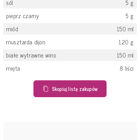
sól
5
g
pieprz czarny
5
g
miód
150
ml
musztarda dijon
120
g
białe wytrawne wino
150
ml
mięta
8
liści
Skopiuj listę zakupów