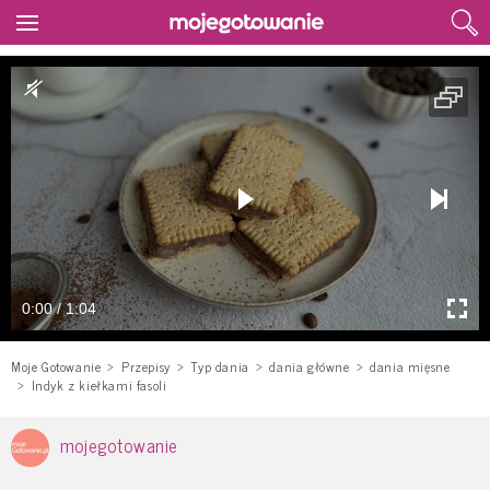
0:00 / 1:04
Moje Gotowanie
Przepisy
Typ dania
dania główne
dania mięsne
Indyk z kiełkami fasoli
mojegotowanie