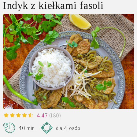
Indyk z kiełkami fasoli
4.47
(180)
40 min.
dla 4 osób