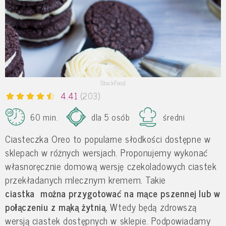
StockFood
4.41
(203)
60 min.
dla 5 osób
średni
Ciasteczka Oreo to popularne słodkości dostępne w
sklepach w różnych wersjach. Proponujemy wykonać
własnoręcznie domową wersję czekoladowych ciastek
przekładanych mlecznym kremem. Takie
ciastka można przygotować na mące pszennej lub w
połączeniu z mąką żytnią.
Wtedy będą zdrowszą
wersją ciastek dostępnych w sklepie. Podpowiadamy