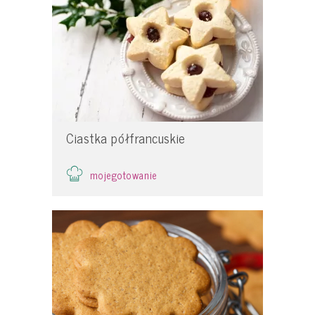
Ciastka półfrancuskie
mojegotowanie