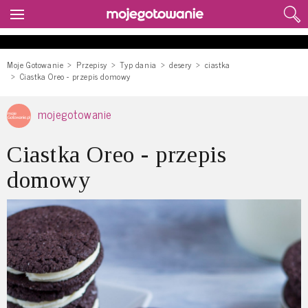
Moje Gotowanie
Przepisy
Typ dania
desery
ciastka
Ciastka Oreo - przepis domowy
mojegotowanie
Ciastka Oreo - przepis
domowy