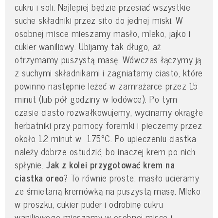
cukru i soli. Najlepiej będzie przesiać wszystkie
suche składniki przez sito do jednej miski. W
osobnej misce mieszamy masło, mleko, jajko i
cukier waniliowy. Ubijamy tak długo, aż
otrzymamy puszystą masę. Wówczas łączymy ją
z suchymi składnikami i zagniatamy ciasto, które
powinno następnie leżeć w zamrażarce przez 15
minut (lub pół godziny w lodówce). Po tym
czasie ciasto rozwałkowujemy, wycinamy okrągłe
herbatniki przy pomocy foremki i pieczemy przez
około 12 minut w 175°C. Po upieczeniu ciastka
należy dobrze ostudzić, bo inaczej krem po nich
spłynie.
Jak z kolei przygotować krem na
ciastka oreo
? To równie proste: masło ucieramy
ze śmietaną kremówką na puszystą masę. Mleko
w proszku, cukier puder i odrobinę cukru
waniliowego mieszamy w osobnej misce i