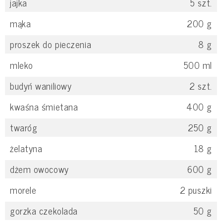
jajka
5
szt.
mąka
200
g
proszek do pieczenia
8
g
mleko
500
ml
budyń waniliowy
2
szt.
kwaśna śmietana
400
g
twaróg
250
g
żelatyna
18
g
dżem owocowy
600
g
morele
2
puszki
gorzka czekolada
50
g