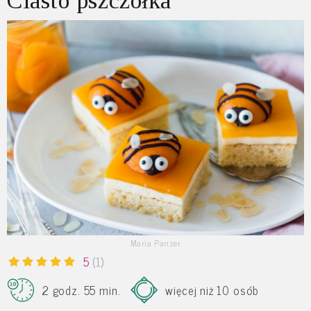
Ciasto pszczółka
Maria Panzer
5
(1)
2 godz. 55 min.
więcej niż 10 osób