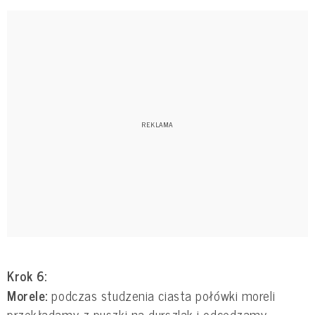
Krok 6:
Morele:
podczas studzenia ciasta połówki moreli
przekładamy z puszki na durszlak i odcedzamy.