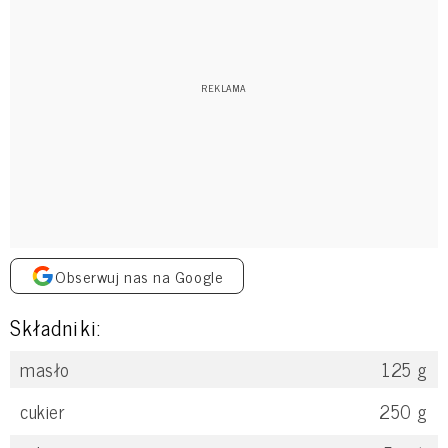
Obserwuj nas na Google
Składniki:
masło
125
g
cukier
250
g