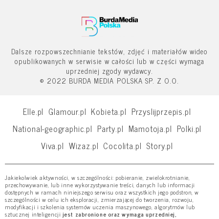
Dalsze rozpowszechnianie tekstów, zdjęć i materiałów wideo
opublikowanych w serwisie w całości lub w części wymaga
uprzedniej zgody wydawcy.
© 2022 BURDA MEDIA POLSKA SP. Z O.O.
Elle.pl
Glamour.pl
Kobieta.pl
Przyslijprzepis.pl
National-geographic.pl
Party.pl
Mamotoja.pl
Polki.pl
Viva.pl
Wizaz.pl
Cocolita.pl
Story.pl
Jakiekolwiek aktywności, w szczególności: pobieranie, zwielokrotnianie,
przechowywanie, lub inne wykorzystywanie treści, danych lub informacji
dostępnych w ramach niniejszego serwisu oraz wszystkich jego podstron, w
szczególności w celu ich eksploracji, zmierzającej do tworzenia, rozwoju,
modyfikacji i szkolenia systemów uczenia maszynowego, algorytmów lub
sztucznej inteligencji
jest zabronione oraz wymaga uprzedniej,