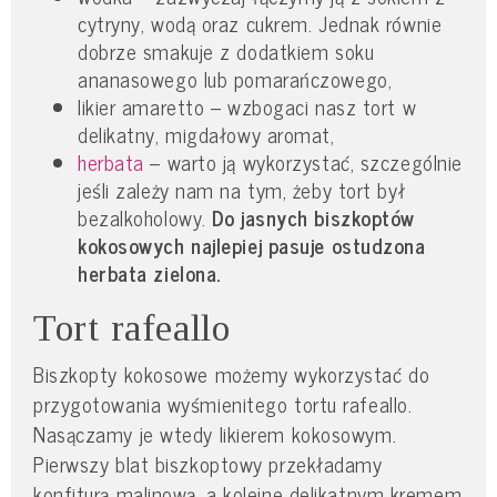
cytryny, wodą oraz cukrem. Jednak równie
dobrze smakuje z dodatkiem soku
ananasowego lub pomarańczowego,
likier amaretto – wzbogaci nasz tort w
delikatny, migdałowy aromat,
herbata
– warto ją wykorzystać, szczególnie
jeśli zależy nam na tym, żeby tort był
bezalkoholowy.
Do jasnych biszkoptów
kokosowych najlepiej pasuje ostudzona
herbata zielona.
Tort rafeallo
Biszkopty kokosowe możemy wykorzystać do
przygotowania wyśmienitego tortu rafeallo.
Nasączamy je wtedy likierem kokosowym.
Pierwszy blat biszkoptowy przekładamy
konfiturą malinową, a kolejne delikatnym kremem