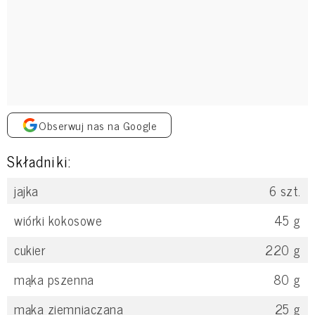
Obserwuj nas na Google
Składniki:
jajka
6
szt.
wiórki kokosowe
45
g
cukier
220
g
mąka pszenna
80
g
mąka ziemniaczana
25
g