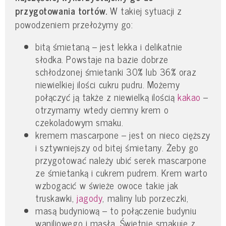
przygotowania tortów.
W takiej sytuacji z
powodzeniem przełożymy go:
bitą śmietaną – jest lekka i delikatnie
słodka. Powstaje na bazie dobrze
schłodzonej śmietanki 30% lub 36% oraz
niewielkiej ilości cukru pudru. Możemy
połączyć ją także z niewielką ilością
kakao
–
otrzymamy wtedy ciemny krem o
czekoladowym smaku.
kremem mascarpone – jest on nieco cięższy
i sztywniejszy od bitej śmietany. Żeby go
przygotować należy ubić serek mascarpone
ze śmietanką i cukrem pudrem. Krem warto
wzbogacić w świeże owoce takie jak
truskawki,
jagody
, maliny lub porzeczki,
masą budyniową – to połączenie budyniu
waniliowego i masła. Świetnie smakuje z