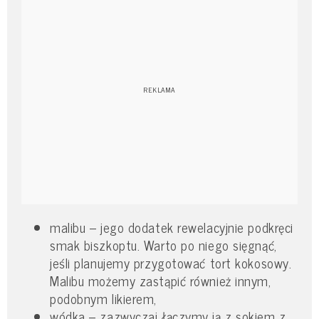
malibu – jego dodatek rewelacyjnie podkręci
smak biszkoptu. Warto po niego sięgnąć,
jeśli planujemy przygotować tort kokosowy.
Malibu możemy zastąpić również innym,
podobnym likierem,
wódka – zazwyczaj łączymy ją z sokiem z