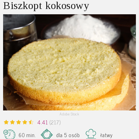
Biszkopt kokosowy
Adobe Stock
4.41
(217)
60 min.
dla 5 osób
łatwy