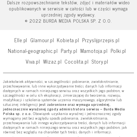
Dalsze rozpowszechnianie tekstów, zdjęć i materiałów wideo
opublikowanych w serwisie w całości lub w części wymaga
uprzedniej zgody wydawcy.
© 2022 BURDA MEDIA POLSKA SP. Z O.O.
Elle.pl
Glamour.pl
Kobieta.pl
Przyslijprzepis.pl
National-geographic.pl
Party.pl
Mamotoja.pl
Polki.pl
Viva.pl
Wizaz.pl
Cocolita.pl
Story.pl
Jakiekolwiek aktywności, w szczególności: pobieranie, zwielokrotnianie,
przechowywanie, lub inne wykorzystywanie treści, danych lub informacji
dostępnych w ramach niniejszego serwisu oraz wszystkich jego podstron, w
szczególności w celu ich eksploracji, zmierzającej do tworzenia, rozwoju,
modyfikacji i szkolenia systemów uczenia maszynowego, algorytmów lub
sztucznej inteligencji
jest zabronione oraz wymaga uprzedniej,
jednoznacznie wyrażonej zgody administratora serwisu – Burda Media
Polska sp. z o.o.
Obowiązek uzyskania wyraźnej i jednoznacznej zgody
wymagany jest bez względu sposób pobierania, zwielokrotniania,
przechowywania lub innego wykorzystywania treści, danych lub informacji
dostępnych w ramach niniejszego serwisu oraz wszystkich jego podstron, jak
również bez względu na charakter tych treści, danych i informacji.