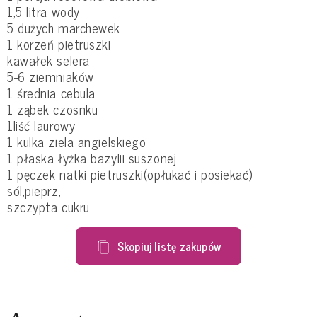
1,5 litra wody
5 dużych marchewek
1 korzeń pietruszki
kawałek selera
5-6 ziemniaków
1 średnia cebula
1 ząbek czosnku
1liść laurowy
1 kulka ziela angielskiego
1 płaska łyżka bazylii suszonej
1 pęczek natki pietruszki(opłukać i posiekać)
sól,pieprz,
szczypta cukru
Skopiuj listę zakupów