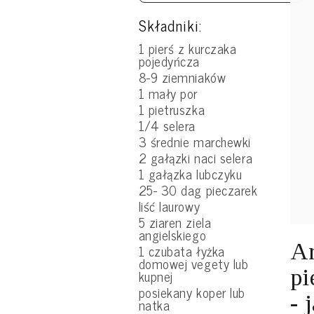
Składniki:
1 pierś z kurczaka
pojedyńcza
8-9 ziemniaków
1 mały por
1 pietruszka
1/4 selera
3 średnie marchewki
2 gałązki naci selera
1 gałązka lubczyku
25- 30 dag pieczarek
liść laurowy
5 ziaren ziela
angielskiego
Ar
1 czubata łyżka
domowej vegety lub
pi
kupnej
posiekany koper lub
- 
natka