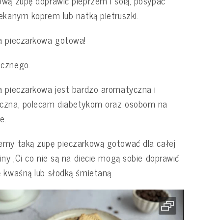
wą zupę doprawić pieprzem i solą, posypać
ekanym koprem lub natką pietruszki.
a pieczarkowa gotowa!
cznego.
 pieczarkowa jest bardzo aromatyczna i
czna, polecam diabetykom oraz osobom na
e.
my taką zupę pieczarkową gotować dla całej
iny ,Ci co nie są na diecie mogą sobie doprawić
 kwaśną lub słodką śmietaną.