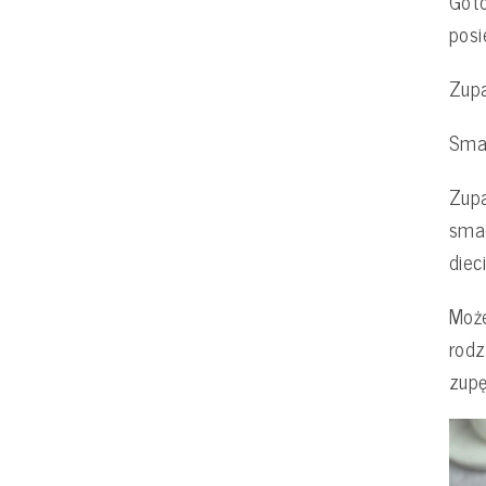
Goto
posi
Zup
Sma
Zupa
sma
dieci
Może
rodz
zupę