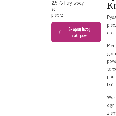
2,5 -3 litry wody
Kr
sól
pieprz
Pysz
piec
Skopiuj listę
do d
zakupów
Pier
garn
pows
tarc
pora
liść
Wsz
ogni
ziem