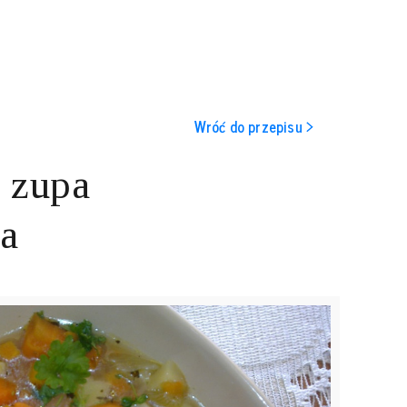
Wróć do przepisu >
 zupa
a